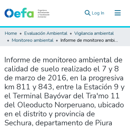
(current)
Log In
Communities & Collections
Home
Evaluación Ambiental
Vigilancia ambiental
All of DSpace
Monitoreo ambiental
Informe de monitoreo ambiental de calidad de suelo realizado el 7 y 8 de marzo de 2016, en la progresiva km 811 y 843, entre la Estación 9 y el Terminal Bayóvar del Tra'mo 11 del Oleoducto Norperuano, ubicado en el distrito y provincia de Sechura, departamento de Piura
Statistics
Estad. Externas
Informe de monitoreo ambiental de
Guias ▾
calidad de suelo realizado el 7 y 8
de marzo de 2016, en la progresiva
km 811 y 843, entre la Estación 9 y
el Terminal Bayóvar del Tra'mo 11
del Oleoducto Norperuano, ubicado
en el distrito y provincia de
Sechura, departamento de Piura