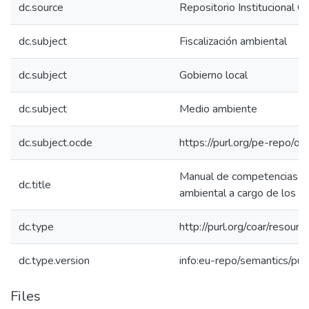
dc.source
Repositorio Institucional 
dc.subject
Fiscalización ambiental
dc.subject
Gobierno local
dc.subject
Medio ambiente
dc.subject.ocde
https://purl.org/pe-repo/o
Manual de competencias en 
dc.title
ambiental a cargo de los g
dc.type
http://purl.org/coar/resour
dc.type.version
info:eu-repo/semantics/pub
Files