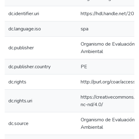
dc.identifier.uri
https://hdl.handle.net/2
dc.language.iso
spa
Organismo de Evaluación y 
dc.publisher
Ambiental
dc.publisher.country
PE
dc.rights
http://purl.org/coar/access_
https://creativecommons.or
dc.rights.uri
nc-nd/4.0/
Organismo de Evaluación y 
dc.source
Ambiental