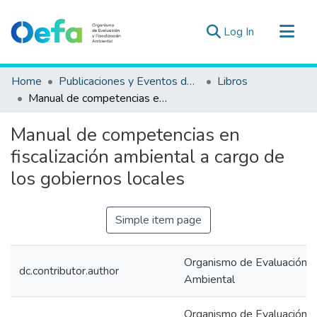
(current)
Log In
Communities & Collections
Home
Publicaciones y Eventos del OEFA
Libros
All of DSpace
Manual de competencias en fiscalización ambiental a cargo de los gobiernos locales
Statistics
Manual de competencias en
Estad. Externas
fiscalización ambiental a cargo de
Guias ▾
los gobiernos locales
Simple item page
Organismo de Evaluación y 
dc.contributor.author
Ambiental
Organismo de Evaluación y 