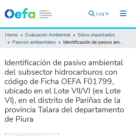
(current)
Log In
Communities & Collections
Home
Evaluación Ambiental
Sitios impactados
All of DSpace
Pasivos ambientales
Identificación de pasivo ambiental del subsector hidrocarburos con código de Ficha OEFA F01799, ubicado en el Lote VII/VI (ex Lote VI), en el distrito de Pariñas de la provincia Talara del departamento de Piura
Statistics
Estad. Externas
Identificación de pasivo ambiental
Guias ▾
del subsector hidrocarburos con
código de Ficha OEFA F01799,
ubicado en el Lote VII/VI (ex Lote
VI), en el distrito de Pariñas de la
provincia Talara del departamento
de Piura