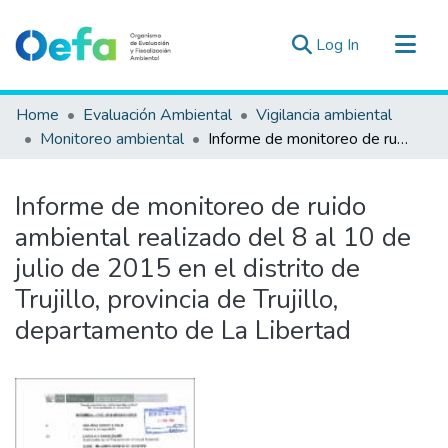
(current)
Log In
Communities & Collections
Home
Evaluación Ambiental
Vigilancia ambiental
All of DSpace
Monitoreo ambiental
Informe de monitoreo de ruido ambiental realizado del 8 al 10 de julio de 2015 en el distrito de Trujillo, provincia de Trujillo, departamento de La Libertad
Statistics
Estad. Externas
Informe de monitoreo de ruido
Guias ▾
ambiental realizado del 8 al 10 de
julio de 2015 en el distrito de
Trujillo, provincia de Trujillo,
departamento de La Libertad