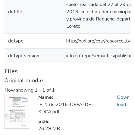
suelo, realizado del 27 al 29 de a
dc.title
2016, en el botadero municipal de
y provincia de Requena, depart
Loreto
dc.type
http://purl.org/coar/resource_typ
dc.type.version
info:eu-repo/semantics/publishe
Files
Original bundle
Now showing
1 - 1 of 1
Name:
Down
IF_136-2016-OEFA-DE-
load
SDCA.pdf
Size:
26.29 MB