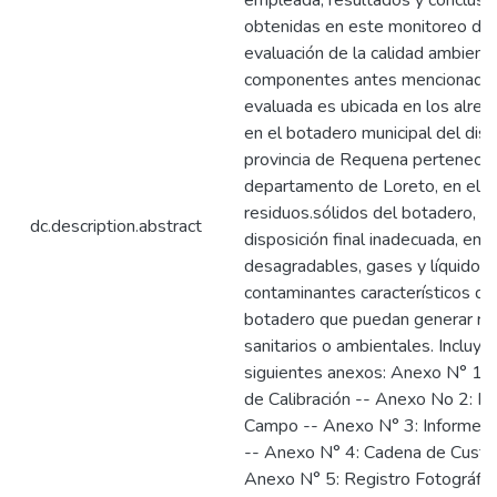
empleada, resultados y conclusi
obtenidas en este monitoreo de 
evaluación de la calidad ambienta
componentes antes mencionados
evaluada es ubicada en los alred
en el botadero municipal del distr
provincia de Requena pertenecie
departamento de Loreto, en el cu
residuos.sólidos del botadero, c
dc.description.abstract
disposición final inadecuada, em
desagradables, gases y líquidos
contaminantes característicos de
botadero que puedan generar ri
sanitarios o ambientales. Incluye 
siguientes anexos: Anexo N° 1: C
de Calibración -- Anexo No 2: R
Campo -- Anexo N° 3: Informes
-- Anexo N° 4: Cadena de Custo
Anexo N° 5: Registro Fotográfi