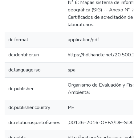
N° 6: Mapas sistema de informac
geográfica (SIG) -- Anexo N° 7:
Certificados de acreditación de l
laboratorios.
dc.format
application/pdf
dc.identifier.uri
https://hdl.handle.net/20.500.
dc.language.iso
spa
Organismo de Evaluación y Fiscal
dc.publisher
Ambiental
dc.publisher.country
PE
dc.relation.ispartofseries
;00136-2016-OEFA/DE-SDCA
dc.rights
http://purl.org/coar/access_right/