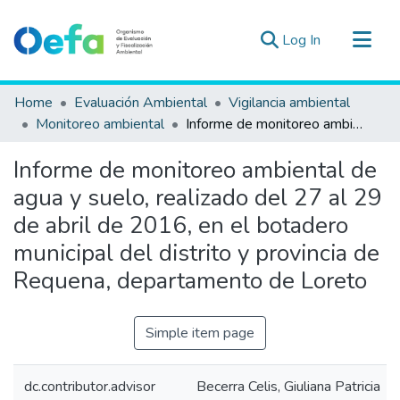
(current)
Log In
Communities & Collections
Home
Evaluación Ambiental
Vigilancia ambiental
All of DSpace
Monitoreo ambiental
Informe de monitoreo ambiental de agua y suelo, realizado del 27 al 29 de abril de 2016, en el botadero municipal del distrito y provincia de Requena, departamento de Loreto
Statistics
Informe de monitoreo ambiental de
Estad. Externas
agua y suelo, realizado del 27 al 29
Guias ▾
de abril de 2016, en el botadero
municipal del distrito y provincia de
Requena, departamento de Loreto
Simple item page
dc.contributor.advisor
Becerra Celis, Giuliana Patricia