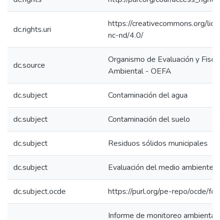
https://creativecommons.org/lic
dc.rights.uri
nc-nd/4.0/
Organismo de Evaluación y Fiscal
dc.source
Ambiental - OEFA
dc.subject
Contaminación del agua
dc.subject
Contaminación del suelo
dc.subject
Residuos sólidos municipales
dc.subject
Evaluación del medio ambiente
dc.subject.ocde
https://purl.org/pe-repo/ocde/fo
Informe de monitoreo ambiental 