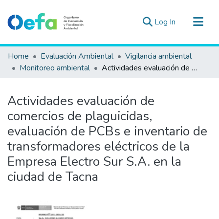
(current)
Log In
Communities & Collections
Home
Evaluación Ambiental
Vigilancia ambiental
All of DSpace
Monitoreo ambiental
Actividades evaluación de comercios de plaguicidas, evaluación de PCBs e inventario de transformadores eléctricos de la Empresa Electro Sur S.A. en la ciudad de Tacna
Statistics
Estad. Externas
Actividades evaluación de
Guias ▾
comercios de plaguicidas,
evaluación de PCBs e inventario de
transformadores eléctricos de la
Empresa Electro Sur S.A. en la
ciudad de Tacna