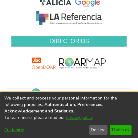
DIRECTORIOS
(511) 204-9900 anexo 7171
We collect and process your personal information for the
biblioteca@oefa.gob.pe
following purposes:
Authentication, Preferences,
Acknowledgement and Statistics
.
To learn more, please read our
privacy policy
.
Customize
Decline
That's ok