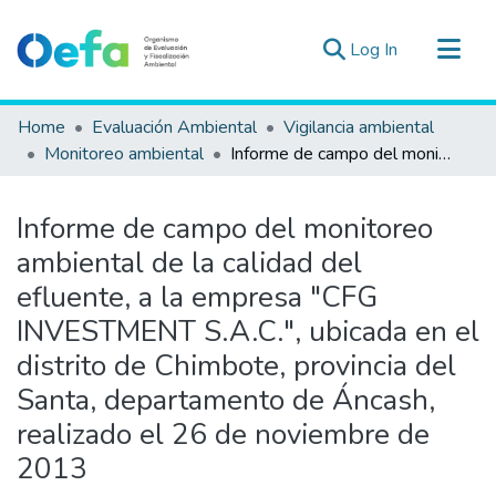
(current)
Log In
Communities & Collections
Home
Evaluación Ambiental
Vigilancia ambiental
All of DSpace
Monitoreo ambiental
Informe de campo del monitoreo ambiental de la calidad del efluente, a la empresa "CFG INVESTMENT S.A.C.", ubicada en el distrito de Chimbote, provincia del Santa, departamento de Áncash, realizado el 26 de noviembre de 2013
Statistics
Estad. Externas
Informe de campo del monitoreo
Guias ▾
ambiental de la calidad del
efluente, a la empresa "CFG
INVESTMENT S.A.C.", ubicada en el
distrito de Chimbote, provincia del
Santa, departamento de Áncash,
realizado el 26 de noviembre de
2013