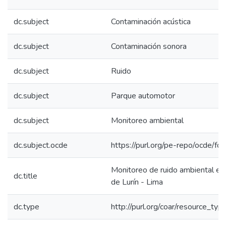
dc.subject
Contaminación acústica
dc.subject
Contaminación sonora
dc.subject
Ruido
dc.subject
Parque automotor
dc.subject
Monitoreo ambiental
dc.subject.ocde
https://purl.org/pe-repo/ocde/fo
Monitoreo de ruido ambiental en e
dc.title
de Lurín - Lima
dc.type
http://purl.org/coar/resource_typ