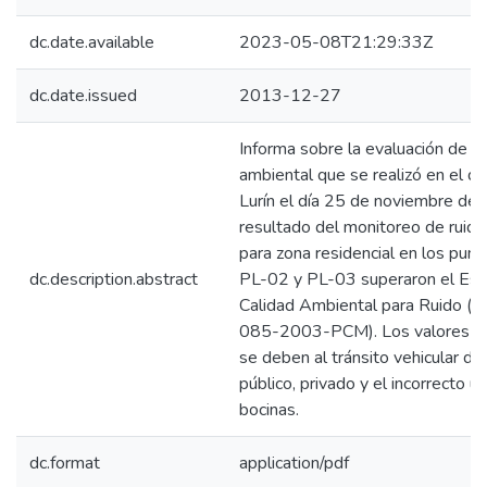
dc.date.available
2023-05-08T21:29:33Z
dc.date.issued
2013-12-27
Informa sobre la evaluación de ru
ambiental que se realizó en el dis
Lurín el día 25 de noviembre del
resultado del monitoreo de ruido
para zona residencial en los pun
dc.description.abstract
PL-02 y PL-03 superaron el Est
Calidad Ambiental para Ruido (D
085-2003-PCM). Los valores re
se deben al tránsito vehicular de
público, privado y el incorrecto u
bocinas.
dc.format
application/pdf