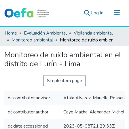
(current)
Log In
Communities & Collections
Home
Evaluación Ambiental
Vigilancia ambiental
All of DSpace
Monitoreo ambiental
Monitoreo de ruido ambiental en el distrito de Lurín - Lima
Statistics
Monitoreo de ruido ambiental en el
Estad. Externas
distrito de Lurín - Lima
Guias ▾
Simple item page
dc.contributor.advisor
Atala Alvarez, Mariella Rossana
dc.contributor.author
Cayo Macha, Alexander Michel J
dc.date.accessioned
2023-05-08T21:29:33Z