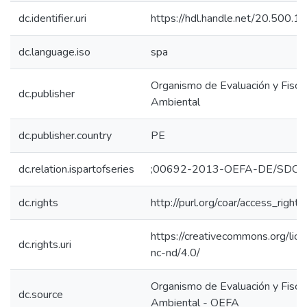
dc.identifier.uri
https://hdl.handle.net/20.500.
dc.language.iso
spa
Organismo de Evaluación y Fiscal
dc.publisher
Ambiental
dc.publisher.country
PE
dc.relation.ispartofseries
;00692-2013-OEFA-DE/SDCA
dc.rights
http://purl.org/coar/access_right/
https://creativecommons.org/lic
dc.rights.uri
nc-nd/4.0/
Organismo de Evaluación y Fiscal
dc.source
Ambiental - OEFA