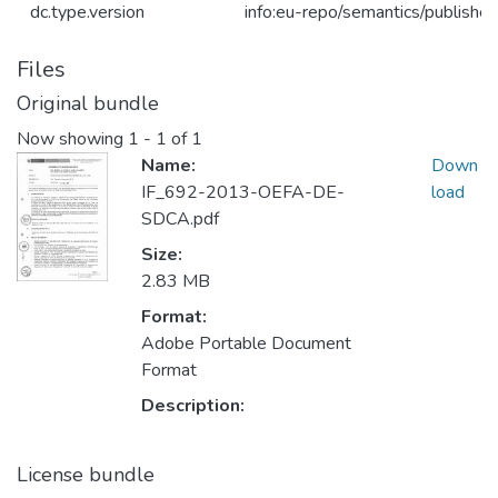
dc.type.version
info:eu-repo/semantics/publishe
Files
Original bundle
Now showing
1 - 1 of 1
Name:
Down
IF_692-2013-OEFA-DE-
load
SDCA.pdf
Size:
2.83 MB
Format:
Adobe Portable Document
Format
Description:
License bundle