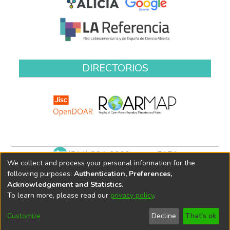
DIRECTORIOS
(511) 204-9900 anexo 7171
We collect and process your personal information for the
biblioteca@oefa.gob.pe
following purposes:
Authentication, Preferences,
Acknowledgement and Statistics
.
To learn more, please read our
privacy policy
.
Customize
Decline
That's ok