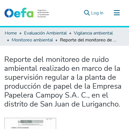
(current)
Log In
Communities & Collections
Home
Evaluación Ambiental
Vigilancia ambiental
All of DSpace
Monitoreo ambiental
Reporte del monitoreo de ruido ambiental realizado en marco de la supervisión regular a la planta de producción de papel de la Empresa Papelera Campoy S.A. C., en el distrito de San Juan de Lurigancho.
Statistics
Estad. Externas
Reporte del monitoreo de ruido
Guias ▾
ambiental realizado en marco de la
supervisión regular a la planta de
producción de papel de la Empresa
Papelera Campoy S.A. C., en el
distrito de San Juan de Lurigancho.