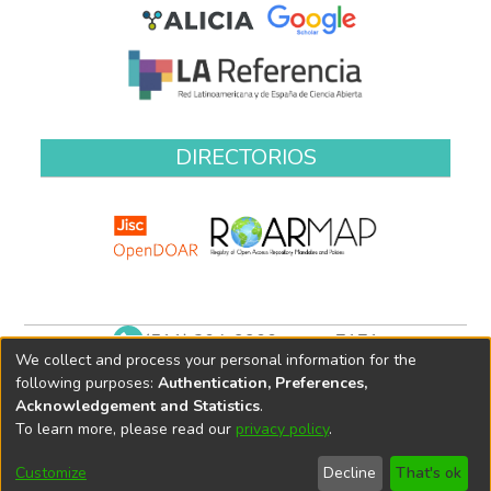
DIRECTORIOS
(511) 204-9900 anexo 7171
We collect and process your personal information for the
biblioteca@oefa.gob.pe
following purposes:
Authentication, Preferences,
Acknowledgement and Statistics
.
To learn more, please read our
privacy policy
.
Customize
Decline
That's ok