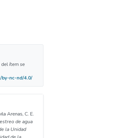
a del ítem se
/by-nc-nd/4.0/
ila Arenas, C. E.
estreo de agua
 de la Unidad
idad de la