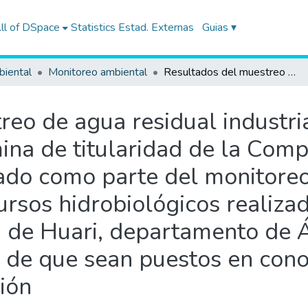
ll of DSpace
Statistics
Estad. Externas
Guias ▾
biental
Monitoreo ambiental
Resultados del muestreo de agua residual industrial tratada de la Unidad Minera Antamina de titularidad de la Compañía Minera Antamina S.A., realizado como parte del monitoreo ambiental de calidad de agua y recursos hidrobiológicos realizado en el distrito de San Marcos, provincia de Huari, departamento de Áncash, durante febrero de 2015; a fin de que sean puestos en conocimiento de la Dirección de Supervisión
eo de agua residual industria
na de titularidad de la Comp
zado como parte del monitore
rsos hidrobiológicos realizad
a de Huari, departamento de 
n de que sean puestos en cono
ión