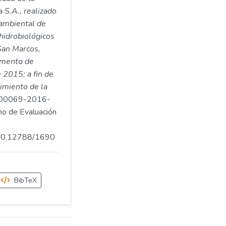
S.A., realizado
ambiental de
 hidrobiológicos
 San Marcos,
amento de
 2015; a fin de
imiento de la
;00069-2016-
 de Evaluación
.500.12788/1690
BibTeX