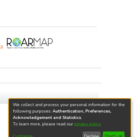
We collect and process your personal information for the
following purposes:
Authentication, Preferences,
Acknowledgement and Statistics
.
To learn more, please read our
privacy policy
.
Customize
Decline
That's ok