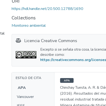
URI
https://hdl.handle.net/20.500.12788/1690
Collections
Monitoreo ambiental
tal
Licencia Creative Commons
Excepto si se señala otra cosa, la licenci
describe como:
https://creativecommons.org/licenses
ESTILO DE CITA
APA
Chinchay Tuesta, A. R. & Dáv
APA
(2016).
Resultados del mu
Vancouver
residual industrial tratada
Minera Antamina de titular
IEEE