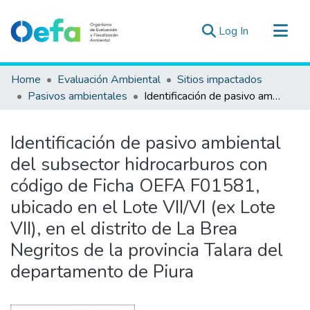
(current)
Log In
Communities & Collections
Home
Evaluación Ambiental
Sitios impactados
All of DSpace
Pasivos ambientales
Identificación de pasivo ambiental del subsector hidrocarburos con código de Ficha OEFA F01581, ubicado en el Lote VII/VI (ex Lote VII), en el distrito de La Brea Negritos de la provincia Talara del departamento de Piura
Statistics
Estad. Externas
Identificación de pasivo ambiental
Guias ▾
del subsector hidrocarburos con
código de Ficha OEFA F01581,
ubicado en el Lote VII/VI (ex Lote
VII), en el distrito de La Brea
Negritos de la provincia Talara del
departamento de Piura