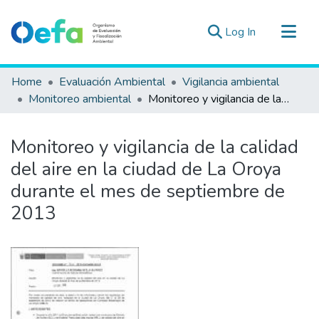
(current)
Log In
Communities & Collections
Home
Evaluación Ambiental
Vigilancia ambiental
All of DSpace
Monitoreo ambiental
Monitoreo y vigilancia de la calidad del aire en la ciudad de La Oroya durante el mes de septiembre de 2013
Statistics
Estad. Externas
Monitoreo y vigilancia de la calidad
Guias ▾
del aire en la ciudad de La Oroya
durante el mes de septiembre de
2013