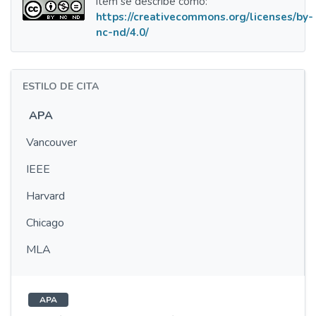
ítem se describe como:
https://creativecommons.org/licenses/by-
nc-nd/4.0/
ESTILO DE CITA
APA
Vancouver
IEEE
Harvard
Chicago
MLA
APA