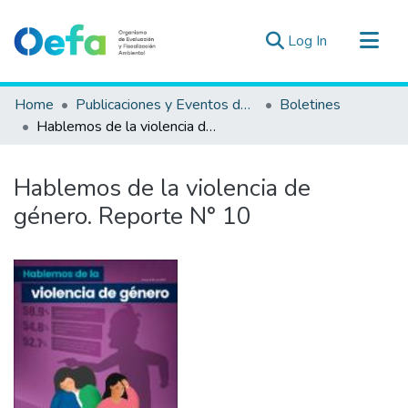
(current)
Log In
Communities & Collections
Home
Publicaciones y Eventos del OEFA
Boletines
All of DSpace
Hablemos de la violencia de género. Reporte N° 10
Statistics
Estad. Externas
Hablemos de la violencia de
Guias ▾
género. Reporte N° 10