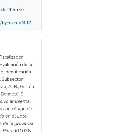
a del ítem se
/by-nc-nd/4.0/
iscalización
Evaluación de la
e Identificación
l Subsector
ta, A. R., Guillén
 Bendezú, S.
asivo ambiental
s con código de
o en el Lote
s de la provincia
e Piura
(01038-