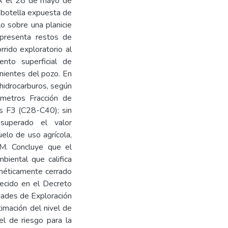
EFA el 28 de mayo de
 botella expuesta de
o sobre una planicie
 presenta restos de
rrido exploratorio al
ento superficial de
nientes del pozo. En
 hidrocarburos, según
ámetros Fracción de
s F3 (C28-C40); sin
superado el valor
elo de uso agrícola,
. Concluye que el
ental que califica
méticamente cerrado
lecido en el Decreto
ades de Exploración
imación del nivel de
el de riesgo para la