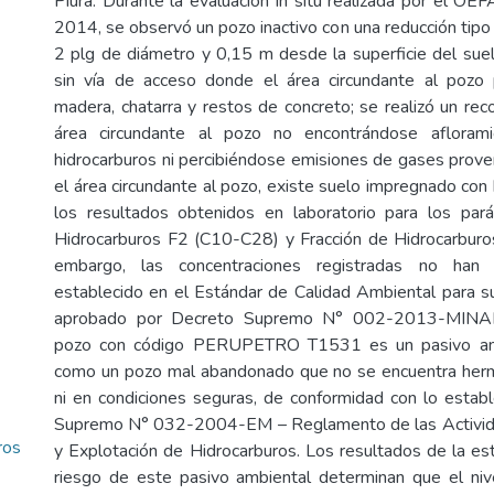
Piura. Durante la evaluación in situ realizada por el O
2014, se observó un pozo inactivo con una reducción tipo
2 plg de diámetro y 0,15 m desde la superficie del suel
sin vía de acceso donde el área circundante al pozo
madera, chatarra y restos de concreto; se realizó un reco
área circundante al pozo no encontrándose aflorami
hidrocarburos ni percibiéndose emisiones de gases prove
el área circundante al pozo, existe suelo impregnado con
los resultados obtenidos en laboratorio para los par
Hidrocarburos F2 (C10-C28) y Fracción de Hidrocarburo
embargo, las concentraciones registradas no han 
establecido en el Estándar de Calidad Ambiental para su
aprobado por Decreto Supremo N° 002-2013-MINAM
pozo con código PERUPETRO T1531 es un pasivo ambi
como un pozo mal abandonado que no se encuentra her
ni en condiciones seguras, de conformidad con lo estab
Supremo N° 032-2004-EM – Reglamento de las Activid
ros
y Explotación de Hidrocarburos. Los resultados de la est
riesgo de este pasivo ambiental determinan que el niv