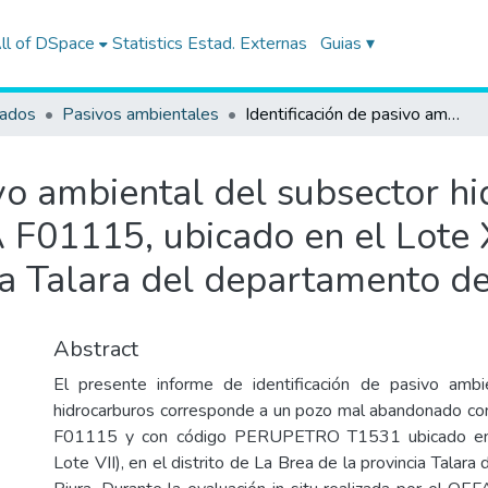
ll of DSpace
Statistics
Estad. Externas
Guias ▾
tados
Pasivos ambientales
Identificación de pasivo ambiental del subsector hidrocarburos con código de Ficha OEFA F01115, ubicado en el Lote XV, en el distrito de Lobitos de la provincia Talara del departamento de Piura
ivo ambiental del subsector h
F01115, ubicado en el Lote XV
ia Talara del departamento de
Abstract
El presente informe de identificación de pasivo ambi
hidrocarburos corresponde a un pozo mal abandonado co
F01115 y con código PERUPETRO T1531 ubicado en e
Lote VII), en el distrito de La Brea de la provincia Talar