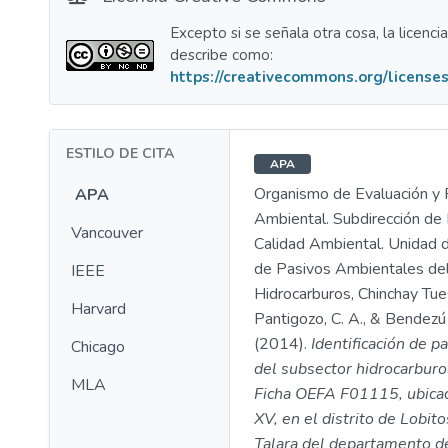
Excepto si se señala otra cosa, la licenci
describe como:
https://creativecommons.org/licenses
ESTILO DE CITA
APA
Organismo de Evaluación y F
APA
Ambiental. Subdirección de 
Vancouver
Calidad Ambiental. Unidad d
de Pasivos Ambientales de
IEEE
Hidrocarburos, Chinchay Tues
Harvard
Pantigozo, C. A., & Bendezú
(2014).
Identificación de p
Chicago
del subsector hidrocarburo
MLA
Ficha OEFA F01115, ubicad
XV, en el distrito de Lobito
Talara del departamento d