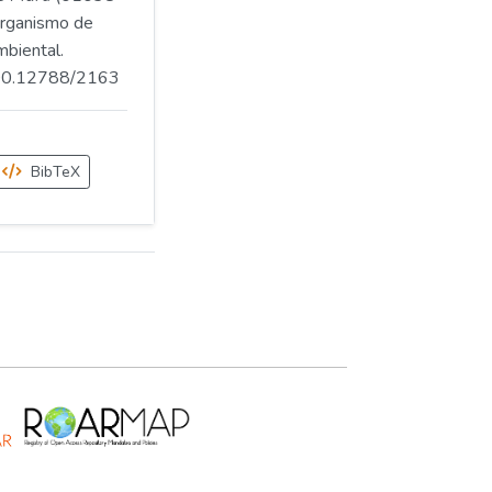
rganismo de
mbiental.
.500.12788/2163
BibTeX