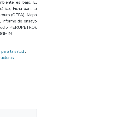
ambiente es bajo. El
áfico, Ficha para la
carburo (OEFA), Mapa
o, Informe de ensayo
 Estudio PERUPETRO),
ERGMIN.
 para la salud
;
ructuras