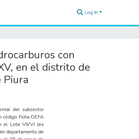
Log In
idrocarburos con
, en el distrito de
 Piura
ental del subsector
n código Ficha OEFA
l Lote VII/VI (ex
a del departamento de