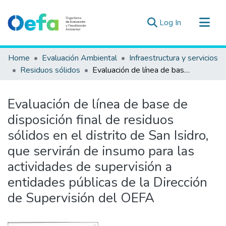
(current)
Log In
Communities & Collections
Home
Evaluación Ambiental
Infraestructura y servicios
All of DSpace
Residuos sólidos
Evaluación de línea de base de disposición final de residuos sólidos en el distrito de San Isidro, que servirán de insumo para las actividades de supervisión a entidades públicas de la Dirección de Supervisión del OEFA
Statistics
Estad. Externas
Evaluación de línea de base de
Guias ▾
disposición final de residuos
sólidos en el distrito de San Isidro,
que servirán de insumo para las
actividades de supervisión a
entidades públicas de la Dirección
de Supervisión del OEFA