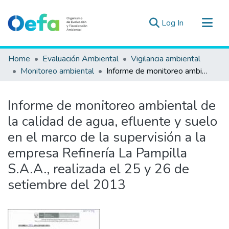
(current)
Log In
Communities & Collections
Home
Evaluación Ambiental
Vigilancia ambiental
All of DSpace
Monitoreo ambiental
Informe de monitoreo ambiental de la calidad de agua, efluente y suelo en el marco de la supervisión a la empresa Refinería La Pampilla S.A.A., realizada el 25 y 26 de setiembre del 2013
Statistics
Estad. Externas
Informe de monitoreo ambiental de
Guias ▾
la calidad de agua, efluente y suelo
en el marco de la supervisión a la
empresa Refinería La Pampilla
S.A.A., realizada el 25 y 26 de
setiembre del 2013