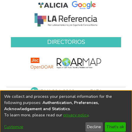
DIRECTORIOS
(511) 204-9900 anexo 7171
We collect and process your personal information for the
biblioteca@oefa.gob.pe
following purposes:
Authentication, Preferences,
Acknowledgement and Statistics
.
To learn more, please read our
privacy policy
.
Customize
Decline
That's ok