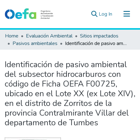
(current)
Log In
Communities & Collections
Home
Evaluación Ambiental
Sitios impactados
All of DSpace
Pasivos ambientales
Identificación de pasivo ambiental del subsector hidrocarburos con código de Ficha OEFA F00725, ubicado en el Lote XX (ex Lote XIV), en el distrito de Zorritos de la provincia Contralmirante Villar del departamento de Tumbes
Statistics
Estad. Externas
Identificación de pasivo ambiental
Guias ▾
del subsector hidrocarburos con
código de Ficha OEFA F00725,
ubicado en el Lote XX (ex Lote XIV),
en el distrito de Zorritos de la
provincia Contralmirante Villar del
departamento de Tumbes