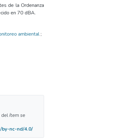
ites de la Ordenanza
ecido en 70 dBA.
nitoreo ambiental
;
a del ítem se
/by-nc-nd/4.0/