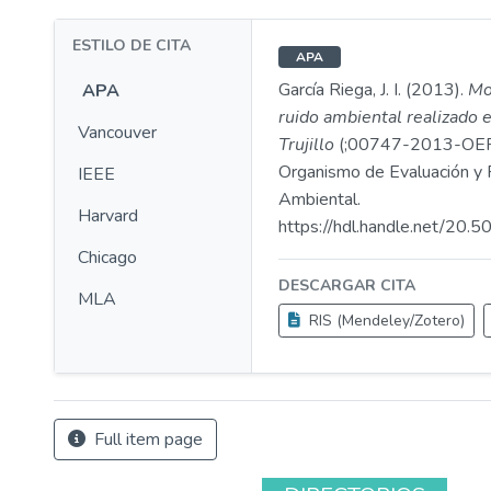
ESTILO DE CITA
APA
García Riega, J. I. (2013).
Mo
APA
ruido ambiental realizado e
Vancouver
Trujillo
(;00747-2013-OE
Organismo de Evaluación y F
IEEE
Ambiental.
Harvard
https://hdl.handle.net/20
Chicago
DESCARGAR CITA
MLA
RIS (Mendeley/Zotero)
Full item page