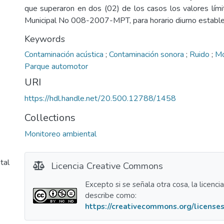
que superaron en dos (02) de los casos los valores lím
Municipal No 008-2007-MPT, para horario diurno establ
Keywords
Contaminación acústica
;
Contaminación sonora
;
Ruido
;
Mo
Parque automotor
URI
https://hdl.handle.net/20.500.12788/1458
Collections
Monitoreo ambiental
tal
Licencia Creative Commons
Excepto si se señala otra cosa, la licenci
describe como:
https://creativecommons.org/licenses