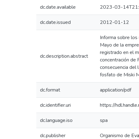
dc.date.available
2023-03-14T21:
dc.date.issued
2012-01-12
Informa sobre los 
Mayo de la empres
registrado en el 
dc.description.abstract
concentración de P
consecuencia del 
fosfato de Miski M
dc.format
application/pdf
dc.identifier.uri
https://hdl.hand
dc.language.iso
spa
dc.publisher
Organismo de Eval