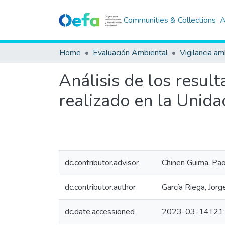
Communities & Collections
A
Home
Evaluación Ambiental
Vigilancia am
Análisis de los resul
realizado en la Unid
dc.contributor.advisor
Chinen Guima, Pao
dc.contributor.author
García Riega, Jorg
dc.date.accessioned
2023-03-14T21: