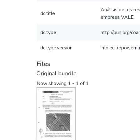
Análisis de los r
dc.title
empresa VALE
dc.type
http://purl.org/co
dc.type.version
info:eu-repo/sema
Files
Original bundle
Now showing
1 - 1 of 1