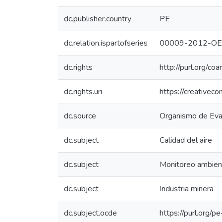
dc.publisher.country
PE
dc.relation.ispartofseries
00009-2012-OE
dc.rights
http://purl.org/co
dc.rights.uri
https://creativec
dc.source
Organismo de Eval
dc.subject
Calidad del aire
dc.subject
Monitoreo ambien
dc.subject
Industria minera
dc.subject.ocde
https://purl.org/