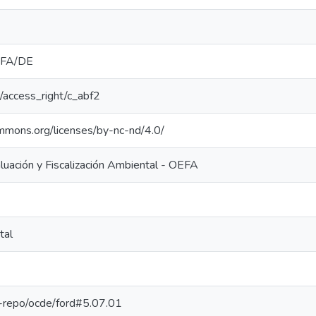
FA/DE
ar/access_right/c_abf2
ommons.org/licenses/by-nc-nd/4.0/
uación y Fiscalización Ambiental - OEFA
tal
pe-repo/ocde/ford#5.07.01