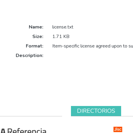
Name:
license.txt
Size:
1.71 KB
Format:
Item-specific license agreed upon to s
Description:
DIRECTORIOS