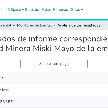
ll of DSpace
Statistics
Estad. Externas
Guias ▾
biental
Monitoreo ambiental
Análisis de los resultados de informe correspondiente al monitoreo realizado en la Unidad Minera Miski Mayo de la empresa VALE
tados de informe correspondie
ad Minera Miski Mayo de la 
Simple item page
la
e Iván
28:35Z