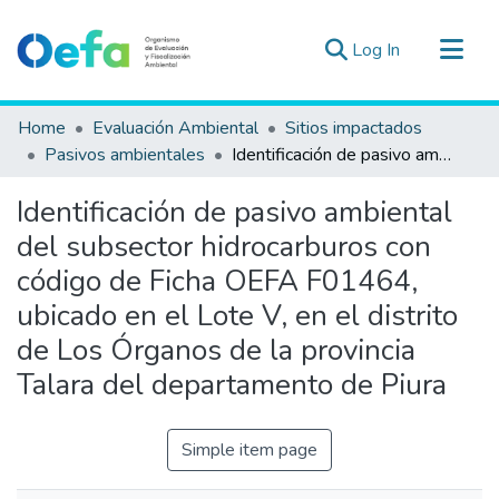
(current)
Log In
Communities & Collections
Home
Evaluación Ambiental
Sitios impactados
All of DSpace
Pasivos ambientales
Identificación de pasivo ambiental del subsector hidrocarburos con código de Ficha OEFA F01464, ubicado en el Lote V, en el distrito de Los Órganos de la provincia Talara del departamento de Piura
Statistics
Identificación de pasivo ambiental
Estad. Externas
del subsector hidrocarburos con
Guias ▾
código de Ficha OEFA F01464,
ubicado en el Lote V, en el distrito
de Los Órganos de la provincia
Talara del departamento de Piura
Simple item page