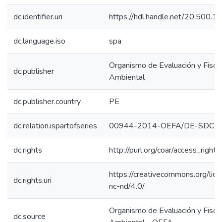
dc.identifier.uri
https://hdl.handle.net/20.500.
dc.language.iso
spa
Organismo de Evaluación y Fiscal
dc.publisher
Ambiental
dc.publisher.country
PE
dc.relation.ispartofseries
00944-2014-OEFA/DE-SDCA;
dc.rights
http://purl.org/coar/access_right/
https://creativecommons.org/lic
dc.rights.uri
nc-nd/4.0/
Organismo de Evaluación y Fiscal
dc.source