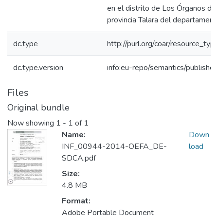
en el distrito de Los Órganos de 
provincia Talara del departament
dc.type
http://purl.org/coar/resource_typ
dc.type.version
info:eu-repo/semantics/publishe
Files
Original bundle
Now showing
1 - 1 of 1
Name:
Down
INF_00944-2014-OEFA_DE-
load
SDCA.pdf
Size:
4.8 MB
Format:
Adobe Portable Document