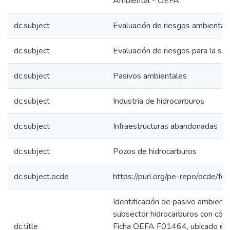
Ambiental - OEFA
dc.subject
Evaluación de riesgos ambiental
dc.subject
Evaluación de riesgos para la sal
dc.subject
Pasivos ambientales
dc.subject
Industria de hidrocarburos
dc.subject
Infraestructuras abandonadas
dc.subject
Pozos de hidrocarburos
dc.subject.ocde
https://purl.org/pe-repo/ocde/fo
Identificación de pasivo ambienta
subsector hidrocarburos con cód
dc.title
Ficha OEFA F01464, ubicado en 