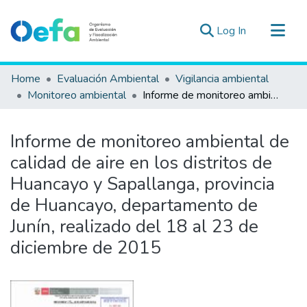
(current)
Log In
Communities & Collections
Home
Evaluación Ambiental
Vigilancia ambiental
All of DSpace
Monitoreo ambiental
Informe de monitoreo ambiental de calidad de aire en los distritos de Huancayo y Sapallanga, provincia de Huancayo, departamento de Junín, realizado del 18 al 23 de diciembre de 2015
Statistics
Estad. Externas
Informe de monitoreo ambiental de
Guias ▾
calidad de aire en los distritos de
Huancayo y Sapallanga, provincia
de Huancayo, departamento de
Junín, realizado del 18 al 23 de
diciembre de 2015