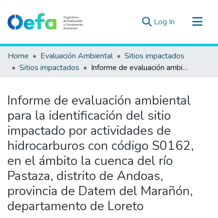
(current)
Log In
Communities & Collections
Home
Evaluación Ambiental
Sitios impactados
All of DSpace
Sitios impactados
Informe de evaluación ambiental para la identificación del sitio impactado por actividades de hidrocarburos con código S0162, en el ámbito la cuenca del río Pastaza, distrito de Andoas, provincia de Datem del Marañón, departamento de Loreto
Statistics
Estad. Externas
Informe de evaluación ambiental
Guias ▾
para la identificación del sitio
impactado por actividades de
hidrocarburos con código S0162,
en el ámbito la cuenca del río
Pastaza, distrito de Andoas,
provincia de Datem del Marañón,
departamento de Loreto