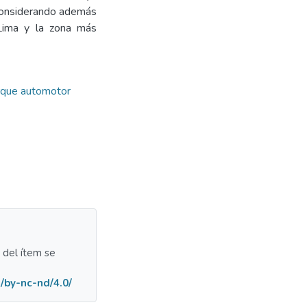
 considerando además
 Lima y la zona más
que automotor
a del ítem se
/by-nc-nd/4.0/