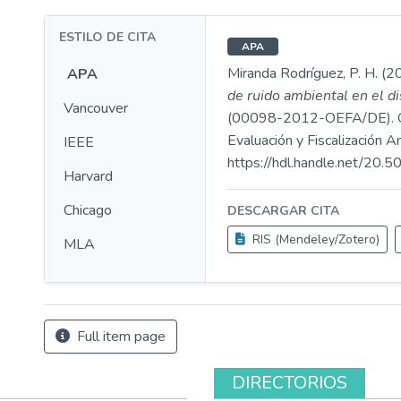
ESTILO DE CITA
APA
Miranda Rodríguez, P. H. (2
APA
de ruido ambiental en el di
Vancouver
(00098-2012-OEFA/DE). 
Evaluación y Fiscalización A
IEEE
https://hdl.handle.net/20
Harvard
Chicago
DESCARGAR CITA
RIS (Mendeley/Zotero)
MLA
Full item page
DIRECTORIOS