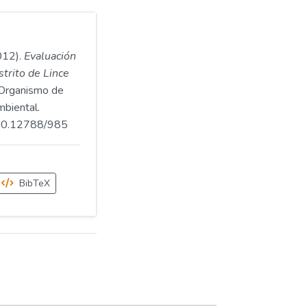
012).
Evaluación
strito de Lince
Organismo de
mbiental.
.500.12788/985
BibTeX