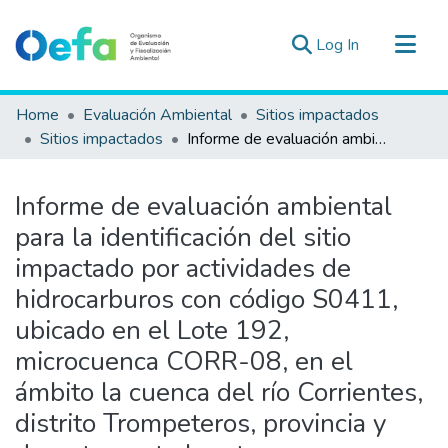
(current)
Log In
Communities & Collections
Home
Evaluación Ambiental
Sitios impactados
All of DSpace
Sitios impactados
Informe de evaluación ambiental para la identificación del sitio impactado por actividades de hidrocarburos con código S0411, ubicado en el Lote 192, microcuenca CORR-08, en el ámbito la cuenca del río Corrientes, distrito Trompeteros, provincia y departamento Loreto
Statistics
Estad. Externas
Informe de evaluación ambiental
Guias ▾
para la identificación del sitio
impactado por actividades de
hidrocarburos con código S0411,
ubicado en el Lote 192,
microcuenca CORR-08, en el
ámbito la cuenca del río Corrientes,
distrito Trompeteros, provincia y