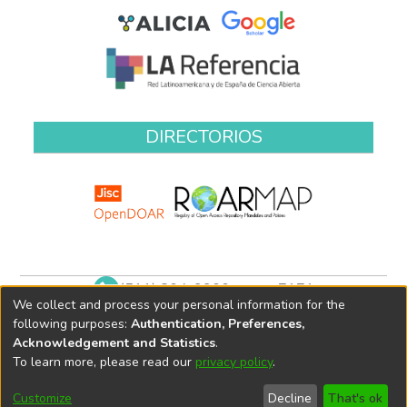
DIRECTORIOS
(511) 204-9900 anexo 7171
We collect and process your personal information for the
biblioteca@oefa.gob.pe
following purposes:
Authentication, Preferences,
Acknowledgement and Statistics
.
To learn more, please read our
privacy policy
.
Customize
Decline
That's ok