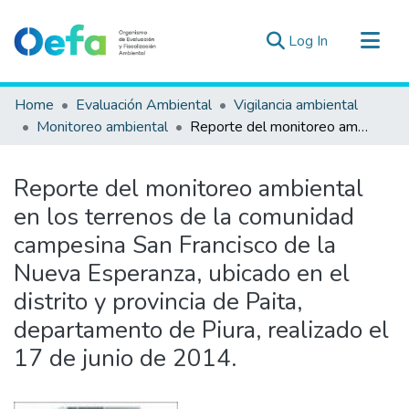
(current)
Log In
Communities & Collections
Home
Evaluación Ambiental
Vigilancia ambiental
All of DSpace
Monitoreo ambiental
Reporte del monitoreo ambiental en los terrenos de la comunidad campesina San Francisco de la Nueva Esperanza, ubicado en el distrito y provincia de Paita, departamento de Piura, realizado el 17 de junio de 2014.
Statistics
Estad. Externas
Reporte del monitoreo ambiental
Guias ▾
en los terrenos de la comunidad
campesina San Francisco de la
Nueva Esperanza, ubicado en el
distrito y provincia de Paita,
departamento de Piura, realizado el
17 de junio de 2014.