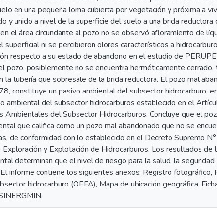
suelo en una pequeña loma cubierta por vegetación y próxima a viv
o y unido a nivel de la superficie del suelo a una brida reductora 
 en el área circundante al pozo no se observó afloramiento de lí
el superficial ni se percibieron olores característicos a hidrocarb
ión respecto a su estado de abandono en el estudio de PERUPET
el pozo, posiblemente no se encuentra herméticamente cerrado, 
en la tubería que sobresale de la brida reductora. El pozo mal ab
, constituye un pasivo ambiental del subsector hidrocarburo, e
ivo ambiental del subsector hidrocarburos establecido en el Artí
os Ambientales del Subsector Hidrocarburos. Concluye que el 
ental que califica como un pozo mal abandonado que no se encue
ras, de conformidad con lo establecido en el Decreto Supremo
 Exploración y Explotación de Hidrocarburos. Los resultados de l
tal determinan que el nivel de riesgo para la salud, la seguridad d
El informe contiene los siguientes anexos: Registro fotográfico, Fi
bsector hidrocarburo (OEFA), Mapa de ubicación geográfica, Ficha
OSINERGMIN.