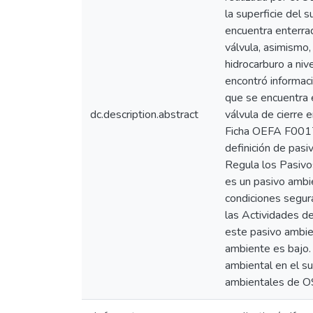
la superficie del 
encuentra enterrad
válvula, asimismo,
hidrocarburo a niv
encontró informac
que se encuentra 
dc.description.abstract
válvula de cierre 
Ficha OEFA F00178
definición de pas
Regula los Pasiv
es un pasivo ambi
condiciones segu
las Actividades de
este pasivo ambien
ambiente es bajo. 
ambiental en el su
ambientales de 