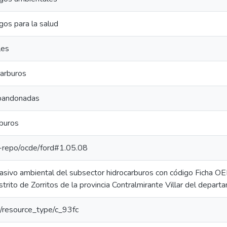
gos para la salud
les
carburos
abandonadas
buros
pe-repo/ocde/ford#1.05.08
 pasivo ambiental del subsector hidrocarburos con código Ficha 
istrito de Zorritos de la provincia Contralmirante Villar del depa
ar/resource_type/c_93fc