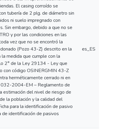
iendas. El casing corroído se
con tubería de 2 plg. de diámetro sin
quidos ni suelo impregnado con
uros. Sin embargo, debido a que no se
RO y por las condiciones en las
toda vez que no se encontró la
andonado (Pozo 43-Z) descrito en la
es_ES
n la medida que cumple con la
culo 2° de la Ley 29134 - Ley que
pozo con código OSINERGMIN 43-Z
ntra herméticamente cerrado ni en
 N° 032-2004-EM – Reglamento de
a estimación del nivel de riesgo de
e la población y la calidad del
cha para la identificación de pasivo
 de identificación de pasivos