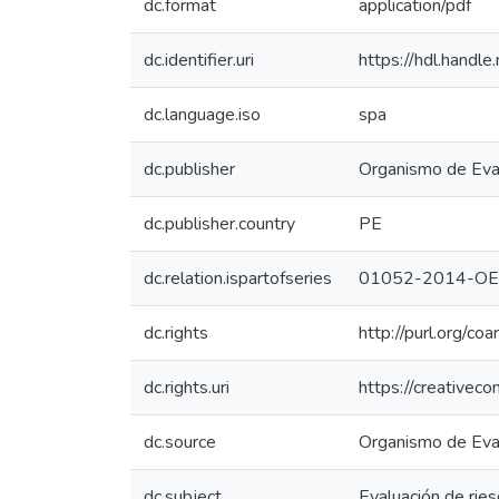
dc.format
application/pdf
dc.identifier.uri
https://hdl.hand
dc.language.iso
spa
dc.publisher
Organismo de Eval
dc.publisher.country
PE
dc.relation.ispartofseries
01052-2014-OE
dc.rights
http://purl.org/co
dc.rights.uri
https://creativec
dc.source
Organismo de Eval
dc.subject
Evaluación de rie