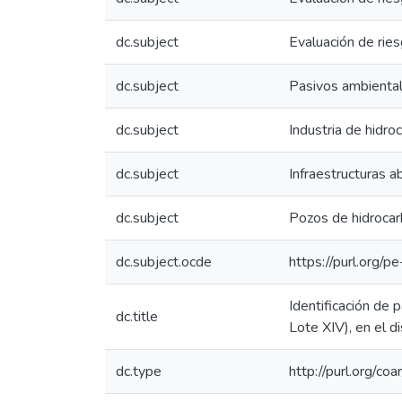
dc.subject
Evaluación de ries
dc.subject
Pasivos ambienta
dc.subject
Industria de hidro
dc.subject
Infraestructuras 
dc.subject
Pozos de hidrocar
dc.subject.ocde
https://purl.org/
Identificación de
dc.title
Lote XIV), en el d
dc.type
http://purl.org/co