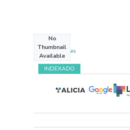
No
Collections
Thumbnail
Pasivos ambientales
Available
INDEXADO