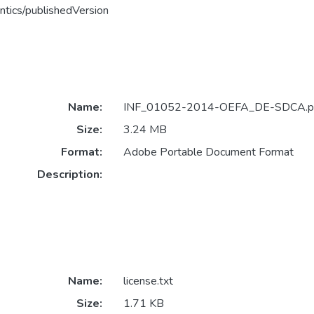
ntics/publishedVersion
Name:
INF_01052-2014-OEFA_DE-SDCA.p
Size:
3.24 MB
Format:
Adobe Portable Document Format
Description:
Name:
license.txt
Size:
1.71 KB