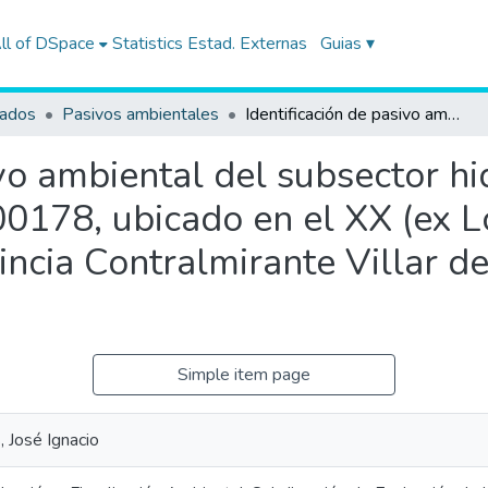
ll of DSpace
Statistics
Estad. Externas
Guias ▾
tados
Pasivos ambientales
Identificación de pasivo ambiental del subsector hidrocarburos con código Ficha OEFA F00178, ubicado en el XX (ex Lote XIV), en el distrito de Zorritos de la provincia Contralmirante Villar del departamento de Tumbes
ivo ambiental del subsector h
178, ubicado en el XX (ex Lot
vincia Contralmirante Villar 
Simple item page
 José Ignacio