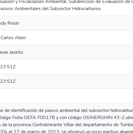
uación y Fiscalización Ambiental. Subdirección de Evaluación de 
 Pasivos Ambientales del Subsector Hidrocarburos
Ady Rosin
 Carlos Allen
exis Jacinto
23:51Z
23:51Z
me de identificación de pasivo ambiental del subsector hidrocarb
ódigo Ficha OEFA F00178 y con código OSINERGMIN 43-Z ubicad
os de la provincia Contralmirante Villar del departamento de Tumbe
OEFA el 27 de marzo de 2013, se observó un pozo inactivo aba