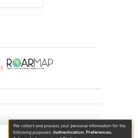
We collect and process your personal information for the
following purposes:
Authentication, Preferences,