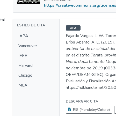
https://creativecommons.org/licenses
tal
ESTILO DE CITA
APA
Fajardo Vargas, L. W., Torres
APA
Bríos Abanto, A. D. (2019).
Vancouver
ambiental de la calidad del 
en el distrito Torata, provi
IEEE
Nieto, departamento Moqu
Harvard
noviembre de 2019
(0033
OEFA/DEAM-STEC). Organ
Chicago
Evaluación y Fiscalización A
MLA
https://hdl.handle.net/20
DESCARGAR CITA
RIS (Mendeley/Zotero)