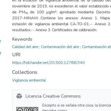
en la estación de vigilancia ambiental de la calidad d
noviembre de 2019, no excedieron el valor establecido 
de PM₁₀ de 100 µg/m³, aprobado mediante Decreto
2017-MINAM. Contiene los anexos: Anexo 1. Mapa d
estación de vigilancia ambiental CA-TO-01.-- Anexo 2.
resultados.-- Anexo 3. Certificados de calibración.
Keywords
f
Calidad del aire
;
Contaminación del aire
;
Contaminación a
f
URI
https://hdl.handle.net/20.500.12788/340
Collections
Vigilancia ambiental
Licencia Creative Commons
Excepto si se señala otra cosa, la licenci
describe como: