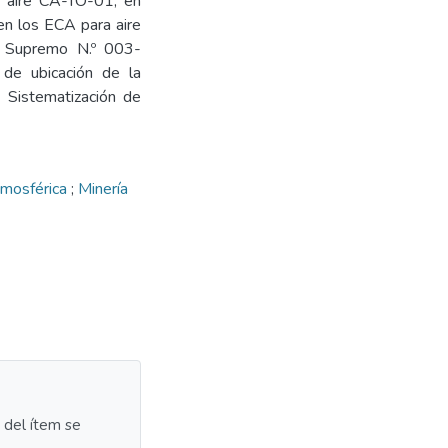
el aire CA-TO-01, en
en los ECA para aire
 Supremo N.º 003-
e ubicación de la
 Sistematización de
tmosférica
;
Minería
a del ítem se