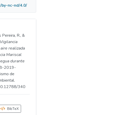
/by-nc-nd/4.0/
 Pereira, R., &
Vigilancia
aire realizada
ncia Mariscal
egua durante
8-2019-
ismo de
mbiental.
.500.12788/340
BibTeX