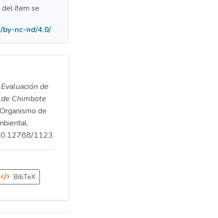
a del ítem se
/by-nc-nd/4.0/
.
Evaluación de
ad de Chimbote
Organismo de
mbiental.
.500.12788/1123
BibTeX