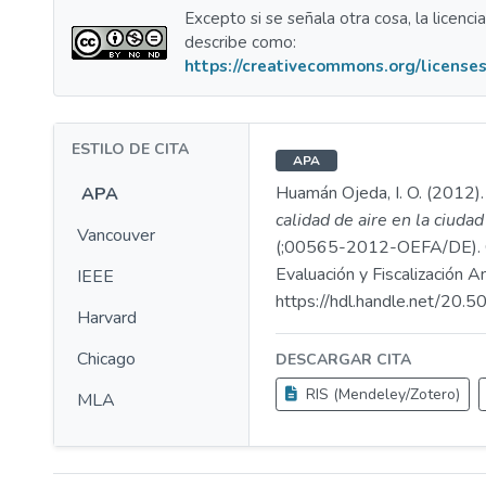
Excepto si se señala otra cosa, la licenci
describe como:
https://creativecommons.org/licenses
ESTILO DE CITA
APA
Huamán Ojeda, I. O. (2012)
APA
calidad de aire en la ciud
Vancouver
(;00565-2012-OEFA/DE). 
Evaluación y Fiscalización A
IEEE
https://hdl.handle.net/20
Harvard
Chicago
DESCARGAR CITA
RIS (Mendeley/Zotero)
MLA