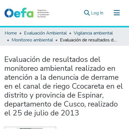
(current)
Log In
Communities & Collections
Home
Evaluación Ambiental
Vigilancia ambiental
All of DSpace
Monitoreo ambiental
Evaluación de resultados del monitoreo ambiental realizado en atención a la denuncia de derrame en el canal de riego Ccocareta en el distrito y provincia de Espinar, departamento de Cusco, realizado el 25 de julio de 2013
Statistics
Estad. Externas
Evaluación de resultados del
Guias ▾
monitoreo ambiental realizado en
atención a la denuncia de derrame
en el canal de riego Ccocareta en el
distrito y provincia de Espinar,
departamento de Cusco, realizado
el 25 de julio de 2013