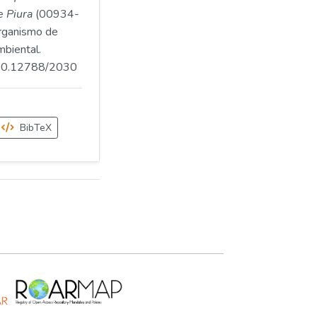
e Piura
(00934-
ganismo de
mbiental.
.500.12788/2030
BibTeX