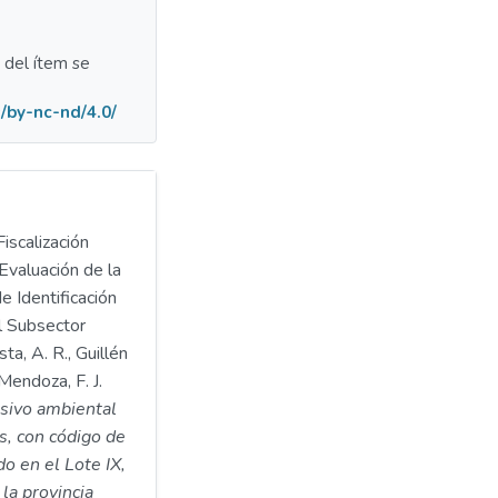
a del ítem se
/by-nc-nd/4.0/
iscalización
Evaluación de la
e Identificación
l Subsector
ta, A. R., Guillén
Mendoza, F. J.
asivo ambiental
s, con código de
o en el Lote IX,
 la provincia