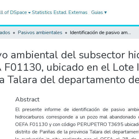
ll of DSpace
Statistics
Estad. Externas
Guias ▾
tados
Pasivos ambientales
Identificación de pasivo ambiental del subsector hidrocarburos, con código de Ficha OEFA F01130, ubicado en el Lote IX, en el distrito de Pariñas de la provincia Talara del departamento de Piura
ivo ambiental del subsector h
F01130, ubicado en el Lote IX
ia Talara del departamento de
Abstract
El presente informe de identificación de pasivo ambi
hidrocarburos corresponde a un pozo mal abandonado 
OEFA F01130 y con código PERUPETRO T3695 ubicado e
distrito de Pariñas de la provincia Talara del departame