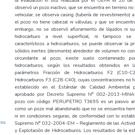
la evaluación in situ realizada por el OEFA el 28 
observó un pozo inactivo, que se encuentra en terreno no 
vehicular, se observa casing (tubería de revestimiento) a
el pozo no tiene cabezal ni válvulas, y que se encuentra
embargo, no se observó afloramiento de líquidos ni s
hidrocarburo a nivel superficial, ni tampoco se 
característicos a hidrocarburos, se puede observar la p
sólidos inertes (desmonte) alrededor de volumen no cons
circundante al pozo, existe suelo contaminado po
hidrocarburos, según los resultados obtenidos en l
parámetros Fracción de Hidrocarburos F2 (C10-C
Hidrocarburos F3 (C28-C40), cuyas concentraciones no h
establecido en el Estándar de Calidad Ambiental pa
aprobado por Decreto Supremo N° 002-2013-MINAM
pozo con código PERUPETRO T3695 es un pasivo ambi
como un pozo mal abandonado que no se encuentra her
ni en condiciones seguras, de conformidad con lo estab
ros
Supremo N° 032-2004-EM – Reglamento de las Activid
y Explotación de Hidrocarburos. Los resultados de la est