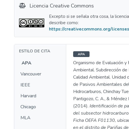
Licencia Creative Commons
Excepto si se señala otra cosa, la licenci
describe como:
https://creativecommons.org/licenses
ESTILO DE CITA
APA
Organismo de Evaluación y F
APA
Ambiental. Subdirección de 
Vancouver
Calidad Ambiental. Unidad d
de Pasivos Ambientales de
IEEE
Hidrocarburos, Chinchay Tues
Harvard
Pantigozo, C. A., & Méndez 
(2014).
Identificación de p
Chicago
del subsector hidrocarburo
MLA
Ficha OEFA F01130, ubicad
en el distrito de Pariñas de