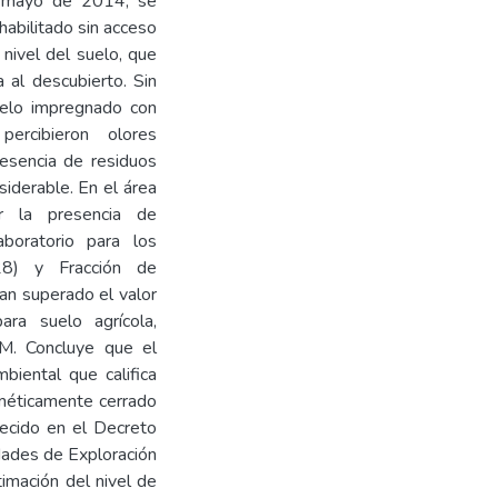
de mayo de 2014, se
habilitado sin acceso
 nivel del suelo, que
 al descubierto. Sin
uelo impregnado con
percibieron olores
resencia de residuos
iderable. En el área
r la presencia de
aboratorio para los
28) y Fracción de
an superado el valor
ra suelo agrícola,
. Concluye que el
ental que califica
méticamente cerrado
lecido en el Decreto
ades de Exploración
imación del nivel de