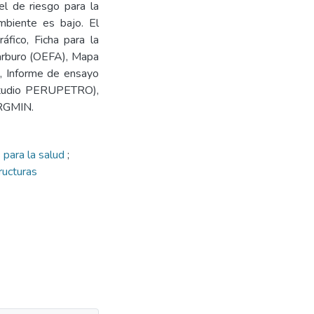
el de riesgo para la
ambiente es bajo. El
áfico, Ficha para la
carburo (OEFA), Mapa
o, Informe de ensayo
 Estudio PERUPETRO),
ERGMIN.
 para la salud
;
ructuras