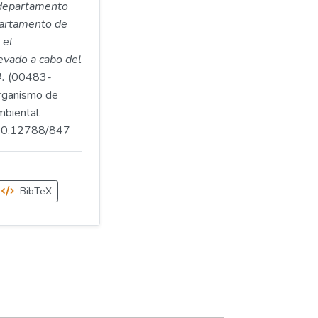
 departamento
partamento de
 el
evado a cabo del
.
(00483-
ganismo de
mbiental.
.500.12788/847
BibTeX