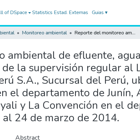
ll of DSpace
Statistics
Estad. Externas
Guias ▾
biental
Monitoreo ambiental
Reporte del monitoreo ambiental de efluente, agua superficial y suelo realizado en el marco de la supervisión regular al Lote 57 de la empresa Repsol Exploración Perú S.A., Sucursal del Perú, ubicado entre las provincias de Satipo en el departamento de Junín, Atalaya en el departamento de Ucayali y La Convención en el departamento de Cusco, llevado a cabo del 20 al 24 de marzo de 2014.
 ambiental de efluente, agua 
 de la supervisión regular al
rú S.A., Sucursal del Perú, u
en el departamento de Junín, 
ali y La Convención en el d
0 al 24 de marzo de 2014.
Abstract