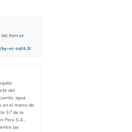
a del ítem se
/by-nc-nd/4.0/
squita
rte del
luente, agua
do en el marco de
ote 57 de la
n Perú S.A.,
entre las