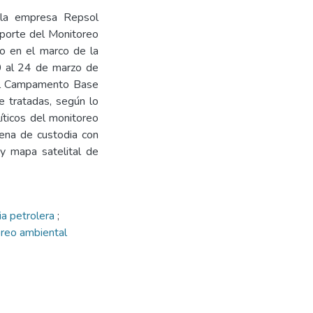
 la empresa Repsol
eporte del Monitoreo
do en el marco de la
20 al 24 de marzo de
del Campamento Base
 tratadas, según lo
líticos del monitoreo
dena de custodia con
, y mapa satelital de
ia petrolera
;
reo ambiental