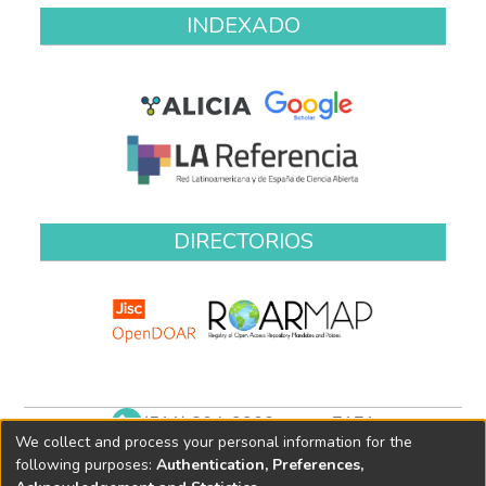
INDEXADO
DIRECTORIOS
(511) 204-9900 anexo 7171
We collect and process your personal information for the
biblioteca@oefa.gob.pe
following purposes:
Authentication, Preferences,