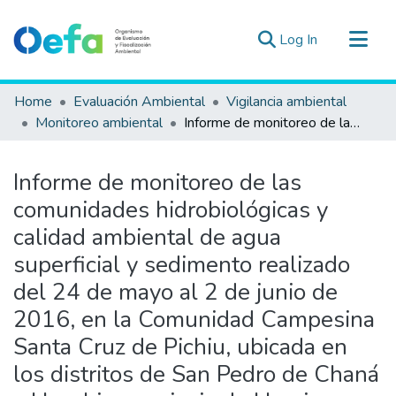
(current)
Log In
Communities & Collections
Home
Evaluación Ambiental
Vigilancia ambiental
All of DSpace
Monitoreo ambiental
Informe de monitoreo de las comunidades hidrobiológicas y calidad ambiental de agua superficial y sedimento realizado del 24 de mayo al 2 de junio de 2016, en la Comunidad Campesina Santa Cruz de Pichiu, ubicada en los distritos de San Pedro de Chaná y Huachis, provincia de Huari, departamento de Áncash
Statistics
Estad. Externas
Informe de monitoreo de las
Guias ▾
comunidades hidrobiológicas y
calidad ambiental de agua
superficial y sedimento realizado
del 24 de mayo al 2 de junio de
2016, en la Comunidad Campesina
Santa Cruz de Pichiu, ubicada en
los distritos de San Pedro de Chaná