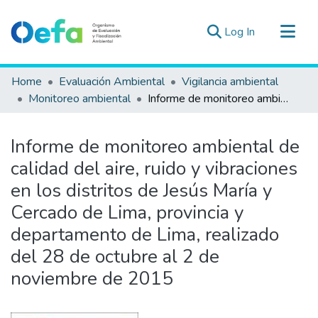
(current)
Log In
Communities & Collections
Home
Evaluación Ambiental
Vigilancia ambiental
All of DSpace
Monitoreo ambiental
Informe de monitoreo ambiental de calidad del aire, ruido y vibraciones en los distritos de Jesús María y Cercado de Lima, provincia y departamento de Lima, realizado del 28 de octubre al 2 de noviembre de 2015
Statistics
Estad. Externas
Informe de monitoreo ambiental de
Guias ▾
calidad del aire, ruido y vibraciones
en los distritos de Jesús María y
Cercado de Lima, provincia y
departamento de Lima, realizado
del 28 de octubre al 2 de
noviembre de 2015