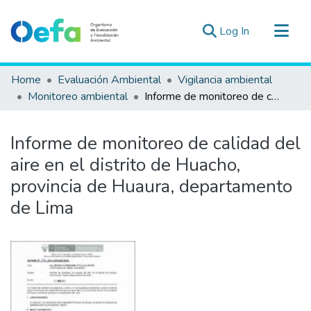
(current)
Log In
Communities & Collections
Home
Evaluación Ambiental
Vigilancia ambiental
All of DSpace
Monitoreo ambiental
Informe de monitoreo de calidad del aire en el distrito de Huacho, provincia de Huaura, departamento de Lima
Statistics
Estad. Externas
Informe de monitoreo de calidad del
Guias ▾
aire en el distrito de Huacho,
provincia de Huaura, departamento
de Lima