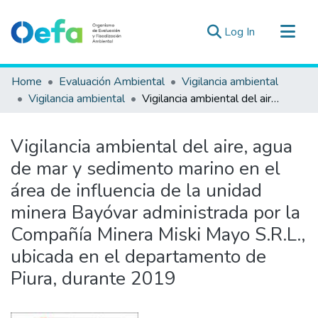
(current)
Log In
Communities & Collections
Home
Evaluación Ambiental
Vigilancia ambiental
All of DSpace
Vigilancia ambiental
Vigilancia ambiental del aire, agua de mar y sedimento marino en el área de influencia de la unidad minera Bayóvar administrada por la Compañía Minera Miski Mayo S.R.L., ubicada en el departamento de Piura, durante 2019
Statistics
Estad. Externas
Vigilancia ambiental del aire, agua
Guias ▾
de mar y sedimento marino en el
área de influencia de la unidad
minera Bayóvar administrada por la
Compañía Minera Miski Mayo S.R.L.,
ubicada en el departamento de
Piura, durante 2019