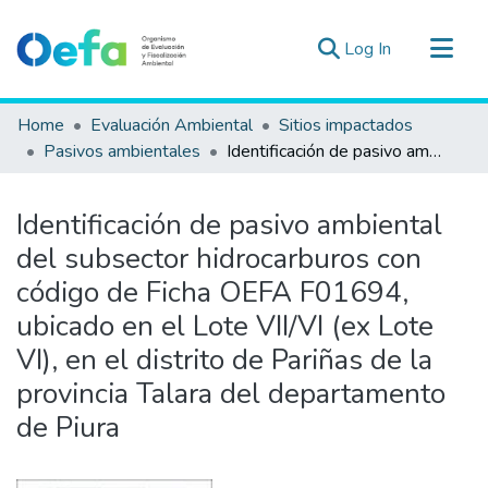
(current)
Log In
Communities & Collections
Home
Evaluación Ambiental
Sitios impactados
All of DSpace
Pasivos ambientales
Identificación de pasivo ambiental del subsector hidrocarburos con código de Ficha OEFA F01694, ubicado en el Lote VII/VI (ex Lote VI), en el distrito de Pariñas de la provincia Talara del departamento de Piura
Statistics
Estad. Externas
Identificación de pasivo ambiental
Guias ▾
del subsector hidrocarburos con
código de Ficha OEFA F01694,
ubicado en el Lote VII/VI (ex Lote
VI), en el distrito de Pariñas de la
provincia Talara del departamento
de Piura