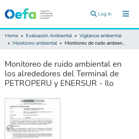
(current)
Log In
Communities & Collections
Home
Evaluación Ambiental
Vigilancia ambiental
All of DSpace
Monitoreo ambiental
Monitoreo de ruido ambiental en los alrededores del Terminal de PETROPERU y ENERSUR - Ilo
Statistics
Estad. Externas
Monitoreo de ruido ambiental en
Guias ▾
los alrededores del Terminal de
PETROPERU y ENERSUR - Ilo