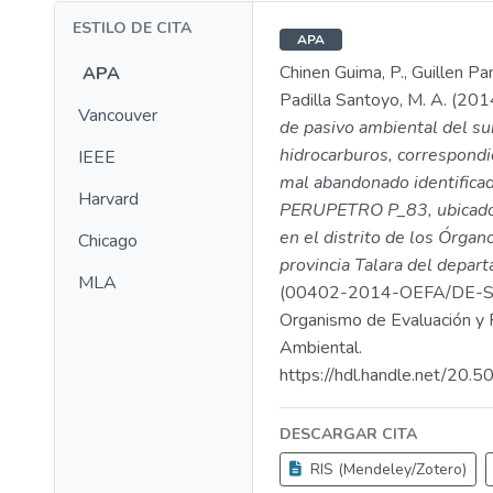
ESTILO DE CITA
APA
Chinen Guima, P., Guillen Pan
APA
Padilla Santoyo, M. A. (201
Vancouver
de pasivo ambiental del su
hidrocarburos, correspondi
IEEE
mal abandonado identifica
Harvard
PERUPETRO P_83, ubicado 
en el distrito de los Órgan
Chicago
provincia Talara del depar
MLA
(00402-2014-OEFA/DE-S
Organismo de Evaluación y F
Ambiental.
https://hdl.handle.net/20
DESCARGAR CITA
RIS (Mendeley/Zotero)