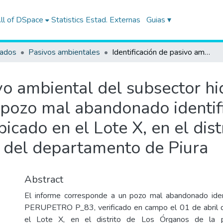
ll of DSpace
Statistics
Estad. Externas
Guias ▾
tados
Pasivos ambientales
Identificación de pasivo ambiental del subsector hidrocarburos, correspondiente a un pozo mal abandonado identificado con código PERUPETRO P_83, ubicado en el Lote X, en el distrito de los Órganos de la provincia Talara del departamento de Piura
ivo ambiental del subsector h
 pozo mal abandonado identif
ado en el Lote X, en el dist
a del departamento de Piura
Abstract
El informe corresponde a un pozo mal abandonado iden
PERUPETRO P_83, verificado en campo el 01 de abril 
el Lote X, en el distrito de Los Órganos de la pr