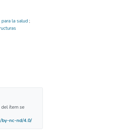
 para la salud
;
ructuras
a del ítem se
/by-nc-nd/4.0/