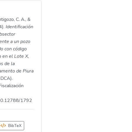
tigozo, C. A., &
4).
Identificación
bsector
ente a un pozo
do con código
en el Lote X,
os de la
tamento de Piura
DCA).
iscalización
.500.12788/1792
BibTeX