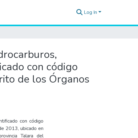
Log In
idrocarburos,
icado con código
rito de los Órganos
tificado con código
de 2013, ubicado en
ovincia Talara del