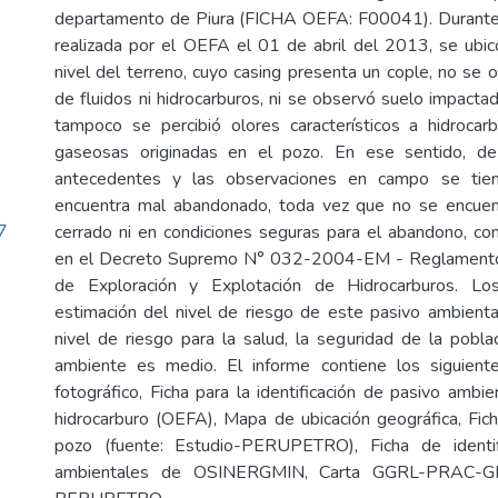
departamento de Piura (FICHA OEFA: F00041). Durante l
realizada por el OEFA el 01 de abril del 2013, se ubicó
nivel del terreno, cuyo casing presenta un cople, no se 
de fluidos ni hidrocarburos, ni se observó suelo impacta
tampoco se percibió olores característicos a hidrocar
gaseosas originadas en el pozo. En ese sentido, de
antecedentes y las observaciones en campo se tie
encuentra mal abandonado, toda vez que no se encue
7
cerrado ni en condiciones seguras para el abandono, c
en el Decreto Supremo N° 032-2004-EM - Reglamento 
de Exploración y Explotación de Hidrocarburos. Lo
estimación del nivel de riesgo de este pasivo ambient
nivel de riesgo para la salud, la seguridad de la poblac
ambiente es medio. El informe contiene los siguient
fotográfico, Ficha para la identificación de pasivo ambi
hidrocarburo (OEFA), Mapa de ubicación geográfica, Fic
pozo (fuente: Estudio-PERUPETRO), Ficha de identif
ambientales de OSINERGMIN, Carta GGRL-PRAC-