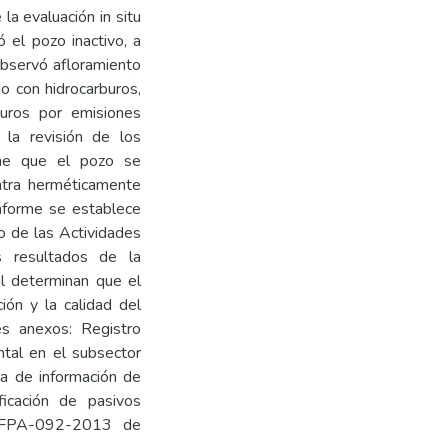
a evaluación in situ
 el pozo inactivo, a
observó afloramiento
do con hidrocarburos,
buros por emisiones
 la revisión de los
ne que el pozo se
ntra herméticamente
onforme se establece
de las Actividades
s resultados de la
al determinan que el
ión y la calidad del
es anexos: Registro
ental en el subsector
ha de información de
icación de pasivos
GFPA-092-2013 de