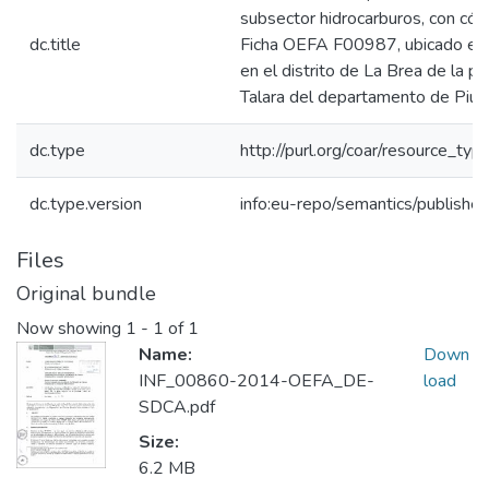
subsector hidrocarburos, con cód
dc.title
Ficha OEFA F00987, ubicado en e
en el distrito de La Brea de la pr
Talara del departamento de Piur
dc.type
http://purl.org/coar/resource_typ
dc.type.version
info:eu-repo/semantics/publishe
Files
Original bundle
Now showing
1 - 1 of 1
Name:
Down
INF_00860-2014-OEFA_DE-
load
SDCA.pdf
Size:
6.2 MB