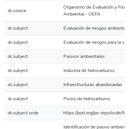
Organismo de Evaluación y Fiscal
dc.source
Ambiental - OEFA
dc.subject
Evaluación de riesgos ambiental
dc.subject
Evaluación de riesgos para la sal
dc.subject
Pasivos ambientales
dc.subject
Industria de hidrocarburos
dc.subject
Infraestructuras abandonadas
dc.subject
Pozos de hidrocarburos
dc.subject.ocde
https://purl.org/pe-repo/ocde/fo
Identificación de pasivo ambienta