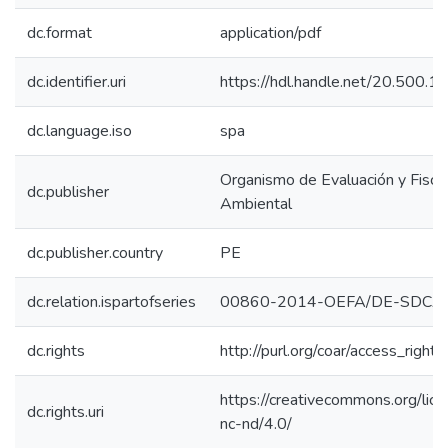
dc.format
application/pdf
dc.identifier.uri
https://hdl.handle.net/20.500.
dc.language.iso
spa
Organismo de Evaluación y Fiscal
dc.publisher
Ambiental
dc.publisher.country
PE
dc.relation.ispartofseries
00860-2014-OEFA/DE-SDCA
dc.rights
http://purl.org/coar/access_right/
https://creativecommons.org/lic
dc.rights.uri
nc-nd/4.0/