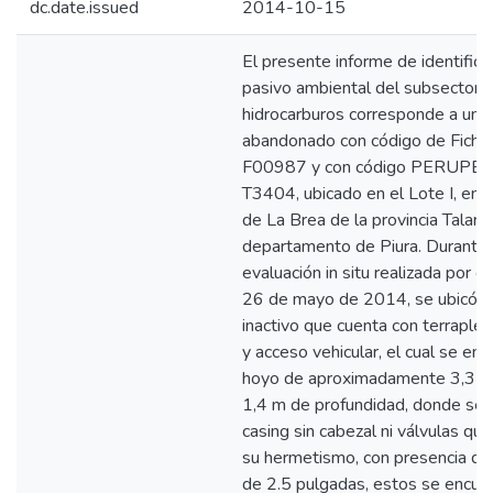
dc.date.issued
2014-10-15
El presente informe de identifica
pasivo ambiental del subsector
hidrocarburos corresponde a un 
abandonado con código de Fich
F00987 y con código PERUPE
T3404, ubicado en el Lote I, en el
de La Brea de la provincia Talara
departamento de Piura. Durante 
evaluación in situ realizada por e
26 de mayo de 2014, se ubicó u
inactivo que cuenta con terraplén
y acceso vehicular, el cual se en
hoyo de aproximadamente 3,3 m
1,4 m de profundidad, donde se 
casing sin cabezal ni válvulas qu
su hermetismo, con presencia de
de 2.5 pulgadas, estos se encuen