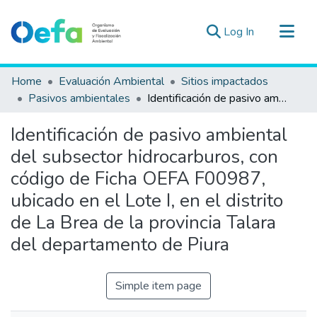
(current)
Log In
Communities & Collections
Home
Evaluación Ambiental
Sitios impactados
All of DSpace
Pasivos ambientales
Identificación de pasivo ambiental del subsector hidrocarburos, con código de Ficha OEFA F00987, ubicado en el Lote I, en el distrito de La Brea de la provincia Talara del departamento de Piura
Statistics
Identificación de pasivo ambiental
Estad. Externas
del subsector hidrocarburos, con
Guias ▾
código de Ficha OEFA F00987,
ubicado en el Lote I, en el distrito
de La Brea de la provincia Talara
del departamento de Piura
Simple item page