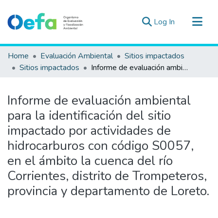
(current)
Log In
Communities & Collections
Home
Evaluación Ambiental
Sitios impactados
All of DSpace
Sitios impactados
Informe de evaluación ambiental para la identificación del sitio impactado por actividades de hidrocarburos con código S0057, en el ámbito la cuenca del río Corrientes, distrito de Trompeteros, provincia y departamento de Loreto.
Statistics
Estad. Externas
Informe de evaluación ambiental
Guias ▾
para la identificación del sitio
impactado por actividades de
hidrocarburos con código S0057,
en el ámbito la cuenca del río
Corrientes, distrito de Trompeteros,
provincia y departamento de Loreto.