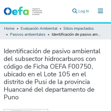
(current)
Log In
Communities & Collections
Home
Evaluación Ambiental
Sitios impactados
All of DSpace
Pasivos ambientales
Identificación de pasivo ambiental del subsector hidrocarburos con código de Ficha OEFA F00750, ubicado en el Lote 105 en el distrito de Pusi de la provincia Huancané del departamento de Puno
Statistics
Estad. Externas
Identificación de pasivo ambiental
Guias ▾
del subsector hidrocarburos con
código de Ficha OEFA F00750,
ubicado en el Lote 105 en el
distrito de Pusi de la provincia
Huancané del departamento de
Puno