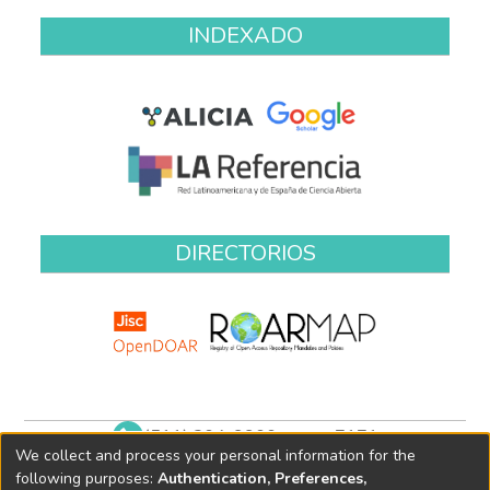
INDEXADO
DIRECTORIOS
(511) 204-9900 anexo 7171
We collect and process your personal information for the
biblioteca@oefa.gob.pe
following purposes:
Authentication, Preferences,