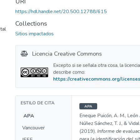
URI
https://hdl.handle.net/20.500.12788/615
Collections
tal
Sitios impactados
Licencia Creative Commons
Excepto si se señala otra cosa, la licenci
describe como:
https://creativecommons.org/licenses
ESTILO DE CITA
APA
Eneque Puicón, A. M., León A
APA
Núñez Sánchez, T. J., & Vidal 
Vancouver
(2019).
Informe de evaluac
para la identificación del s
IEEE