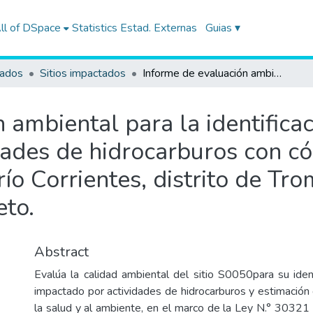
ll of DSpace
Statistics
Estad. Externas
Guias ▾
tados
Sitios impactados
Informe de evaluación ambiental para la identificación del sitio impactado por actividades de hidrocarburos con código S0050, en el ámbito la cuenca del río Corrientes, distrito de Trompeteros, provincia y departamento de Loreto.
ambiental para la identificaci
dades de hidrocarburos con có
ío Corrientes, distrito de Tro
to.
Abstract
Evalúa la calidad ambiental del sitio S0050para su ident
impactado por actividades de hidrocarburos y estimación 
la salud y al ambiente, en el marco de la Ley N.° 30321