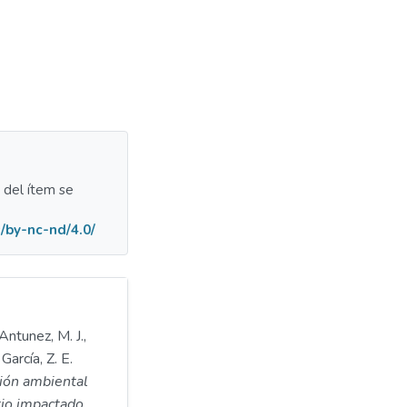
a del ítem se
/by-nc-nd/4.0/
ntunez, M. J.,
García, Z. E.
ión ambiental
itio impactado