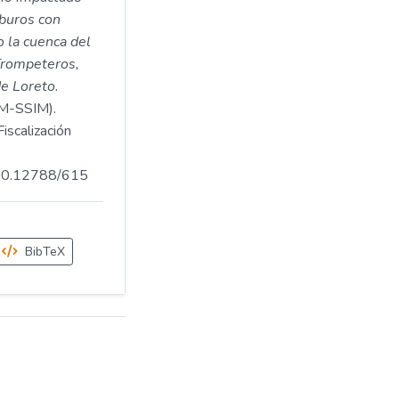
rburos con
 la cuenca del
 Trompeteros,
e Loreto.
-SSIM).
iscalización
.500.12788/615
BibTeX