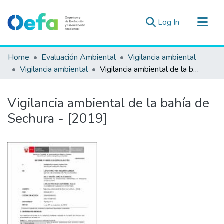
(current)
Log In
Communities & Collections
Home
Evaluación Ambiental
Vigilancia ambiental
All of DSpace
Vigilancia ambiental
Vigilancia ambiental de la bahía de Sechura - [2019]
Statistics
Estad. Externas
Vigilancia ambiental de la bahía de
Guias ▾
Sechura - [2019]