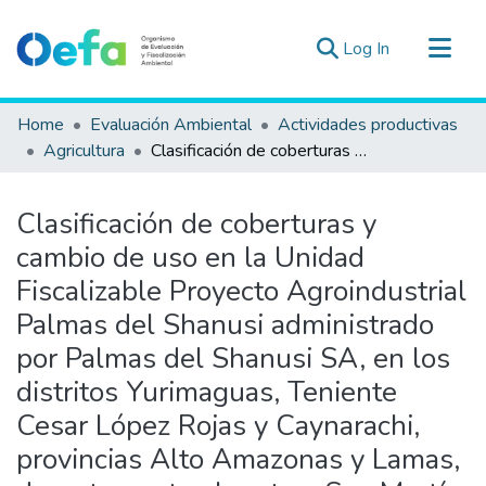
(current)
Log In
Communities & Collections
Home
Evaluación Ambiental
Actividades productivas
All of DSpace
Agricultura
Clasificación de coberturas y cambio de uso en la Unidad Fiscalizable Proyecto Agroindustrial Palmas del Shanusi administrado por Palmas del Shanusi SA, en los distritos Yurimaguas, Teniente Cesar López Rojas y Caynarachi, provincias Alto Amazonas y Lamas, departamentos Loreto y San Martín
Statistics
Estad. Externas
Clasificación de coberturas y
Guias ▾
cambio de uso en la Unidad
Fiscalizable Proyecto Agroindustrial
Palmas del Shanusi administrado
por Palmas del Shanusi SA, en los
distritos Yurimaguas, Teniente
Cesar López Rojas y Caynarachi,
provincias Alto Amazonas y Lamas,