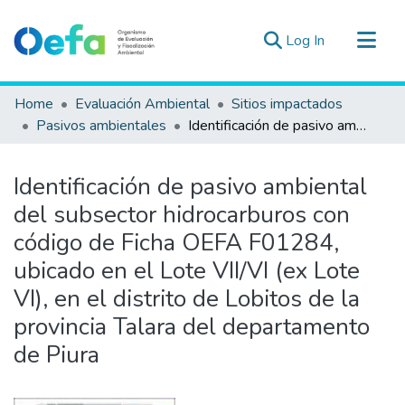
(current)
Log In
Communities & Collections
Home
Evaluación Ambiental
Sitios impactados
All of DSpace
Pasivos ambientales
Identificación de pasivo ambiental del subsector hidrocarburos con código de Ficha OEFA F01284, ubicado en el Lote VII/VI (ex Lote VI), en el distrito de Lobitos de la provincia Talara del departamento de Piura
Statistics
Estad. Externas
Identificación de pasivo ambiental
Guias ▾
del subsector hidrocarburos con
código de Ficha OEFA F01284,
ubicado en el Lote VII/VI (ex Lote
VI), en el distrito de Lobitos de la
provincia Talara del departamento
de Piura