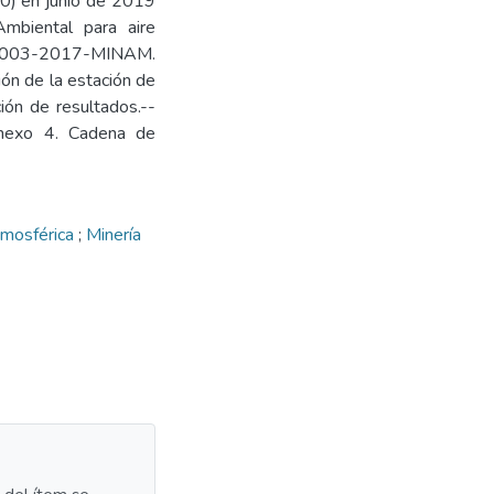
0) en junio de 2019
mbiental para aire
.º 003-2017-MINAM.
ón de la estación de
ión de resultados.--
 Anexo 4. Cadena de
tmosférica
;
Minería