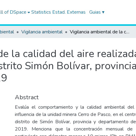
ll of DSpace
Statistics
Estad. Externas
Guias ▾
biental
Vigilancia ambiental
Vigilancia ambiental de la calidad del aire realizada en el centro poblado Paragsha, distrito Simón Bolívar, provincia y departamento Pasco en junio de 2019
e la calidad del aire realizad
trito Simón Bolívar, provinc
19
Abstract
Evalúa el comportamiento y la calidad ambiental del
influencia de la unidad minera Cerro de Pasco, en el cen
distrito de Simón Bolívar, provincia y departamento d
2019. Menciona que la concentración mensual de 