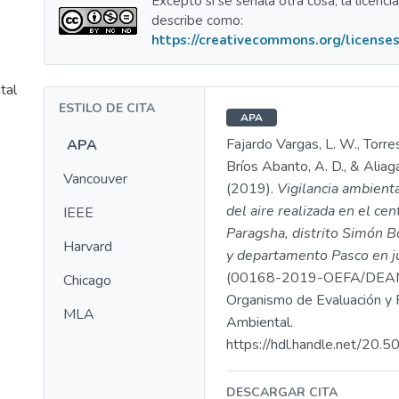
Excepto si se señala otra cosa, la licenci
describe como:
https://creativecommons.org/licenses
tal
ESTILO DE CITA
APA
Fajardo Vargas, L. W., Torres
APA
Bríos Abanto, A. D., & Aliaga
Vancouver
(2019).
Vigilancia ambienta
del aire realizada en el ce
IEEE
Paragsha, distrito Simón Bo
Harvard
y departamento Pasco en j
(00168-2019-OEFA/DEAM
Chicago
Organismo de Evaluación y F
MLA
Ambiental.
https://hdl.handle.net/20
DESCARGAR CITA