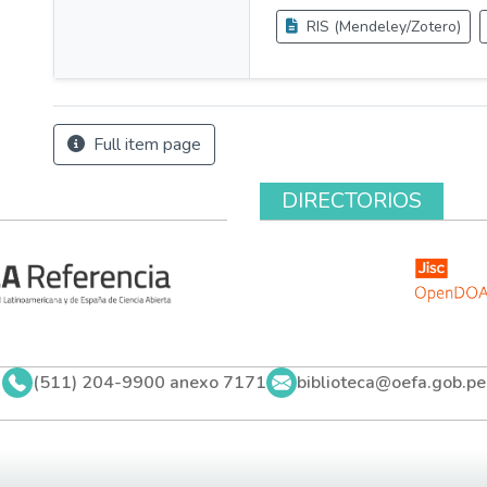
RIS (Mendeley/Zotero)
Full item page
DIRECTORIOS
(511) 204-9900 anexo 7171
biblioteca@oefa.gob.pe