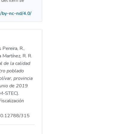
a del ítem se
/by-nc-nd/4.0/
 Pereira, R.,
 Martínez, R. R.
l de la calidad
ntro poblado
lívar, provincia
unio de 2019
-STEC).
iscalización
.500.12788/315