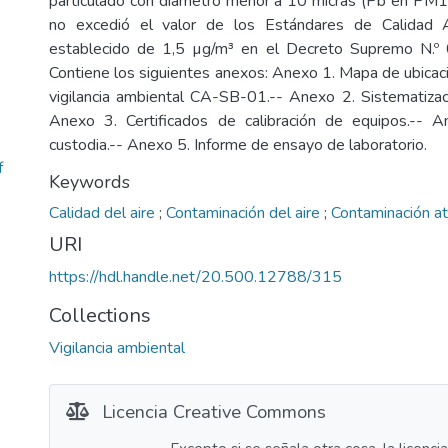
particulado con diámetro menor a 10 micras (Pb en PM1
no excedió el valor de los Estándares de Calidad A
establecido de 1,5 µg/m³ en el Decreto Supremo N
Contiene los siguientes anexos: Anexo 1. Mapa de ubicaci
vigilancia ambiental CA-SB-01.-- Anexo 2. Sistematizac
Anexo 3. Certificados de calibración de equipos.--
custodia.-- Anexo 5. Informe de ensayo de laboratorio.
f
Keywords
Calidad del aire
;
Contaminación del aire
;
Contaminación a
URI
https://hdl.handle.net/20.500.12788/315
Collections
Vigilancia ambiental
Licencia Creative Commons