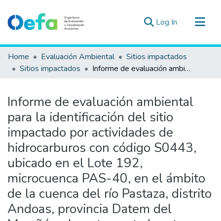
(current)
Log In
Communities & Collections
Home
Evaluación Ambiental
Sitios impactados
All of DSpace
Sitios impactados
Informe de evaluación ambiental para la identificación del sitio impactado por actividades de hidrocarburos con código S0443, ubicado en el Lote 192, microcuenca PAS-40, en el ámbito de la cuenca del río Pastaza, distrito Andoas, provincia Datem del Marañón, departamento Loreto
Statistics
Estad. Externas
Informe de evaluación ambiental
Guias ▾
para la identificación del sitio
impactado por actividades de
hidrocarburos con código S0443,
ubicado en el Lote 192,
microcuenca PAS-40, en el ámbito
de la cuenca del río Pastaza, distrito
Andoas, provincia Datem del