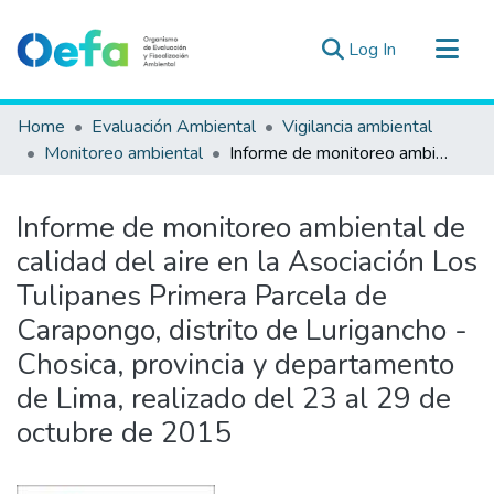
(current)
Log In
Communities & Collections
Home
Evaluación Ambiental
Vigilancia ambiental
All of DSpace
Monitoreo ambiental
Informe de monitoreo ambiental de calidad del aire en la Asociación Los Tulipanes Primera Parcela de Carapongo, distrito de Lurigancho - Chosica, provincia y departamento de Lima, realizado del 23 al 29 de octubre de 2015
Statistics
Estad. Externas
Informe de monitoreo ambiental de
Guias ▾
calidad del aire en la Asociación Los
Tulipanes Primera Parcela de
Carapongo, distrito de Lurigancho -
Chosica, provincia y departamento
de Lima, realizado del 23 al 29 de
octubre de 2015