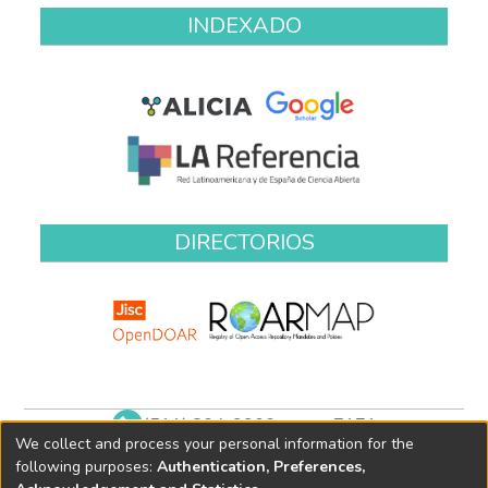
INDEXADO
DIRECTORIOS
(511) 204-9900 anexo 7171
We collect and process your personal information for the
biblioteca@oefa.gob.pe
following purposes:
Authentication, Preferences,