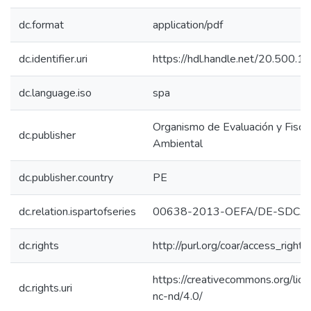
dc.format
application/pdf
dc.identifier.uri
https://hdl.handle.net/20.500.
dc.language.iso
spa
Organismo de Evaluación y Fiscal
dc.publisher
Ambiental
dc.publisher.country
PE
dc.relation.ispartofseries
00638-2013-OEFA/DE-SDCA
dc.rights
http://purl.org/coar/access_right/
https://creativecommons.org/lic
dc.rights.uri
nc-nd/4.0/