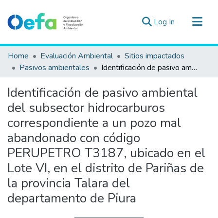
(current)
Log In
Communities & Collections
Home
Evaluación Ambiental
Sitios impactados
All of DSpace
Pasivos ambientales
Identificación de pasivo ambiental del subsector hidrocarburos correspondiente a un pozo mal abandonado con código PERUPETRO T3187, ubicado en el Lote VI, en el distrito de Pariñas de la provincia Talara del departamento de Piura
Statistics
Identificación de pasivo ambiental
Estad. Externas
del subsector hidrocarburos
Guias ▾
correspondiente a un pozo mal
abandonado con código
PERUPETRO T3187, ubicado en el
Lote VI, en el distrito de Pariñas de
la provincia Talara del
departamento de Piura