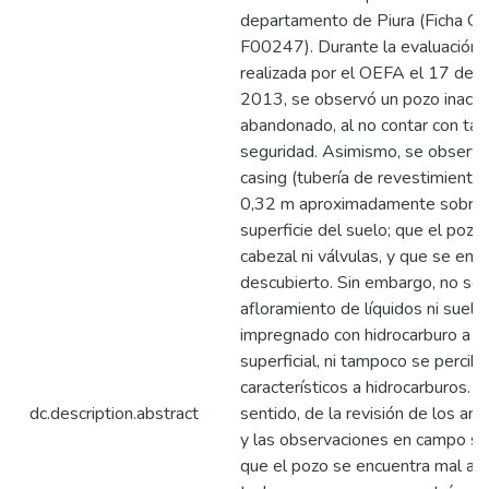
departamento de Piura (Ficha O
F00247). Durante la evaluación i
realizada por el OEFA el 17 de ju
2013, se observó un pozo inacti
abandonado, al no contar con ta
seguridad. Asimismo, se observó
casing (tubería de revestimiento
0,32 m aproximadamente sobre 
superficie del suelo; que el pozo
cabezal ni válvulas, y que se encu
descubierto. Sin embargo, no se
afloramiento de líquidos ni suelo
impregnado con hidrocarburo a ni
superficial, ni tampoco se percib
característicos a hidrocarburos. 
dc.description.abstract
sentido, de la revisión de los an
y las observaciones en campo se
que el pozo se encuentra mal a