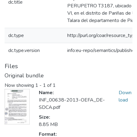
dc.title
PERUPETRO T3187, ubicado en 
VI, en el distrito de Pariñas de la
Talara del departamento de Piur
dc.type
http://purl.org/coar/resource_typ
dc.type.version
info:eu-repo/semantics/publishe
Files
Original bundle
Now showing
1 - 1 of 1
Name:
Down
INF_00638-2013-OEFA_DE-
load
SDCA.pdf
Size:
8.85 MB
Format: