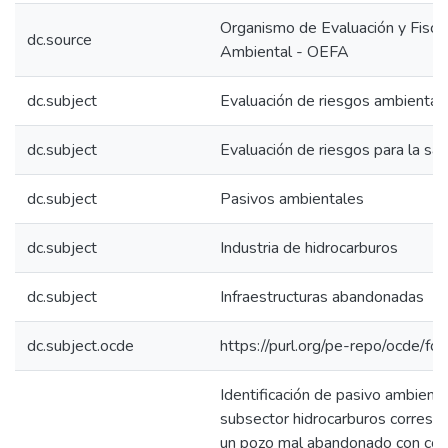
Organismo de Evaluación y Fiscal
dc.source
Ambiental - OEFA
dc.subject
Evaluación de riesgos ambiental
dc.subject
Evaluación de riesgos para la sal
dc.subject
Pasivos ambientales
dc.subject
Industria de hidrocarburos
dc.subject
Infraestructuras abandonadas
dc.subject.ocde
https://purl.org/pe-repo/ocde/fo
Identificación de pasivo ambienta
subsector hidrocarburos corresp
un pozo mal abandonado con cód