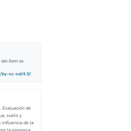
a del ítem se
/by-nc-nd/4.0/
).
Evaluación de
ua, suelo y
 influencia de la
 por la empresa