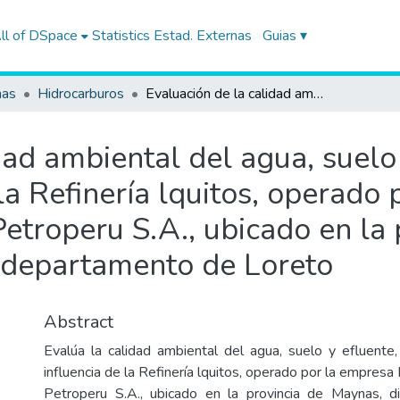
ll of DSpace
Statistics
Estad. Externas
Guias ▾
nas
Hidrocarburos
Evaluación de la calidad ambiental del agua, suelo y efluente dentro del área de influencia de la Refinería lquitos, operado por la empresa Petróleos del Perú - Petroperu S.A., ubicado en la provincia de Maynas, distrito de Punchana, departamento de Loreto
dad ambiental del agua, suelo
 la Refinería lquitos, operado
Petroperu S.A., ubicado en la
, departamento de Loreto
Abstract
Evalúa la calidad ambiental del agua, suelo y efluente
influencia de la Refinería lquitos, operado por la empresa
Petroperu S.A., ubicado en la provincia de Maynas, di