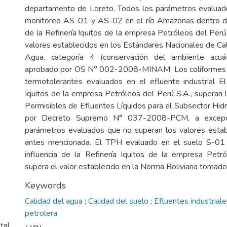
departamento de Loreto. Todos los parámetros evaluad
monitoreo AS-01 y AS-02 en el río Amazonas dentro del
de la Refinería !quitos de la empresa Petróleos del Perú
valores establecidos en los Estándares Nacionales de Ca
Agua, categoría 4 (conservación del ambiente acuát
aprobado por OS N° 002-2008-MINAM. Los coliformes t
termotolerantes evaluados en el efluente industrial E
Iquitos de la empresa Petróleos del Perú S.A., superan
Permisibles de Efluentes Líquidos para el Subsector Hid
por Decreto Supremo N° 037-2008-PCM, a excepc
parámetros evaluados que no superan los valores estab
antes mencionada. El TPH evaluado en el suelo S-01
influencia de la Refinería Iquitos de la empresa Petr
supera el valor establecido en la Norma Boliviana tomado
Keywords
Calidad del agua
;
Calidad del suelo
;
Efluentes industrial
petrolera
tal