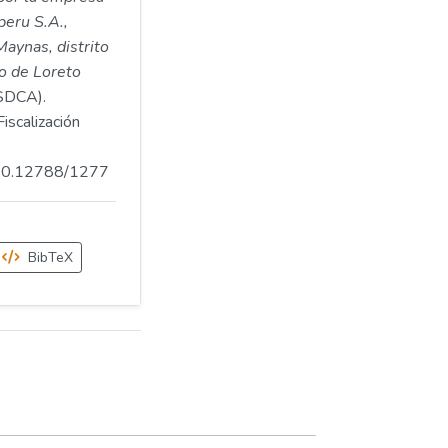
peru S.A.,
Maynas, distrito
o de Loreto
SDCA).
iscalización
.500.12788/1277
BibTeX