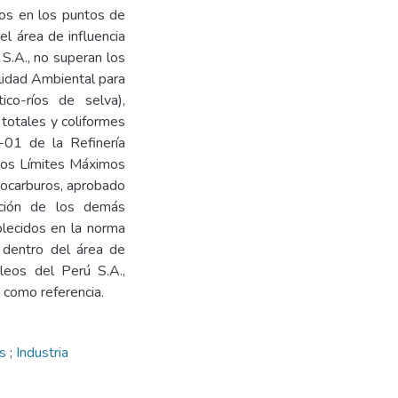
os en los puntos de
 área de influencia
 S.A., no superan los
lidad Ambiental para
ico-ríos de selva),
otales y coliformes
l-01 de la Refinería
 los Límites Máximos
rocarburos, aprobado
ión de los demás
lecidos en la norma
 dentro del área de
óleos del Perú S.A.,
 como referencia.
es
;
Industria